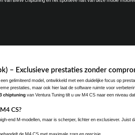
en van BMW chiptuning en het sportieve hart van deze mooie motore
) – Exclusieve prestaties zonder compro
gelimiteerd model, ontwikkeld met een duidelijke focus op prestatie
e prestaties, maar ook hier laat de software ruimte voor verbeteri
 chiptuning
van Ventura Tuning tilt u uw M4 CS naar een niveau dat 
 M4 CS?
gh-end M-modellen, maar is scherper, lichter en exclusiever. Juist d
behandelt de M4 CS met maximale zorg en precisie.