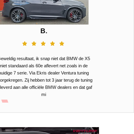
B.
eweldig resultaat, ik snap niet dat BMW de X5
Perfect, ik w
niet standaard als 60e aflevert net zoals in de
zijn onbetaal
huidige 7 serie. Via Ekris dealer Ventura tuning
adres gekrege
orgekregen. Zij hebben tot 3 jaar terug de tuning
zij zelf goed
leverd aan alle officiële BMW dealers en dat gaf
en had wat vra
mi