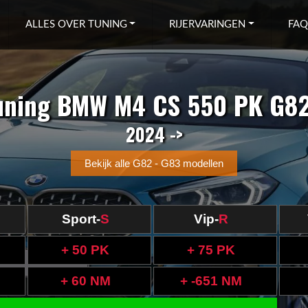
ALLES OVER TUNING
RIJERVARINGEN
FAQ
uning BMW M4 CS 550 PK G82
2024 ->
Bekijk alle G82 - G83 modellen
Sport-
S
Vip-
R
+ 50 PK
+ 75 PK
+ 60 NM
+ -651 NM