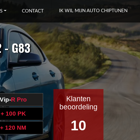
IK WIL MIJN AUTO CHIPTUNEN
S
CONTACT
 - G83
Klanten
Vip-
R Pro
beoordeling
+ 100 PK
10
+ 120 NM