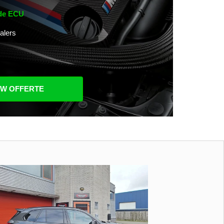
 de ECU
alers
UW OFFERTE