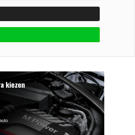
a kiezen
auto