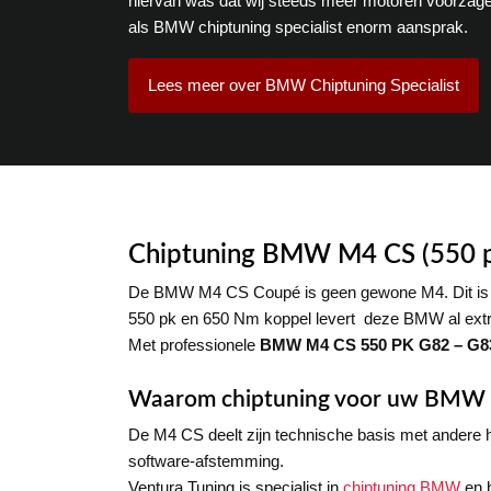
hiervan was dat wij steeds meer motoren voorzag
als BMW chiptuning specialist enorm aansprak.
Lees meer over BMW Chiptuning Specialist
Chiptuning BMW M4 CS (550 pk
De BMW M4 CS Coupé is geen gewone M4. Dit is een 
550 pk en 650 Nm koppel levert deze BMW al extrem
Met professionele
BMW M4 CS 550 PK G82 – G83
Waarom chiptuning voor uw BMW
De M4 CS deelt zijn technische basis met andere hi
software-afstemming.
Ventura Tuning is specialist in
chiptuning BMW
en 