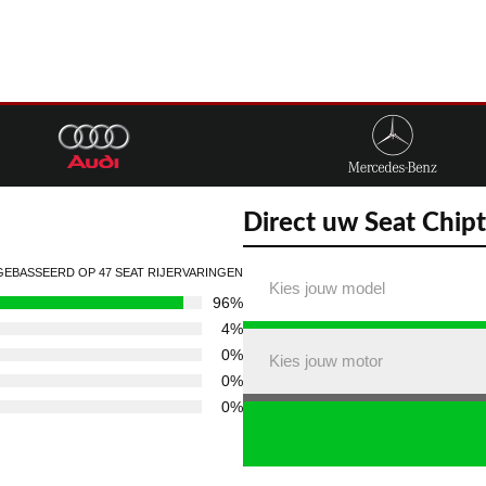
Direct uw Seat Chip
GEBASSEERD OP 47 SEAT RIJERVARINGEN
Kies jouw model
96%
4%
0%
Kies jouw motor
0%
0%