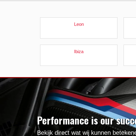
Leon
Ibiza
Performance is our succ
Bekijk direct wat wij kunnen beteke