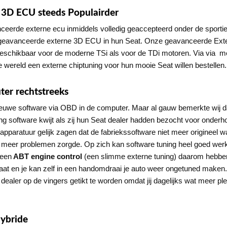
 3D ECU steeds Populairder
nceerde externe ecu inmiddels volledig geaccepteerd onder de sportie
 geavanceerde externe 3D ECU in hun Seat. Onze geavanceerde Ext
eschikbaar voor de moderne TSi als voor de TDi motoren. Via via meld
e wereld een externe chiptuning voor hun mooie Seat willen bestellen.
er rechtstreeks
euwe software via OBD in de computer. Maar al gauw bemerkte wij da
ing software kwijt als zij hun Seat dealer hadden bezocht voor onderh
sapparatuur gelijk zagen dat de fabriekssoftware niet meer origineel 
meer problemen zorgde. Op zich kan software tuning heel goed werken 
 een
ABT engine control
(een slimme externe tuning) daarom hebben
aat en je kan zelf in een handomdraai je auto weer ongetuned maken. E
dealer op de vingers getikt te worden omdat jij dagelijks wat meer ple
hybride