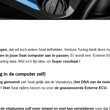
ogen
, dat wil toch iedere Seat liefhebber. Ventura Tuning biedt deze m
are in jouw Seat
computer aan te passen
. Er wordt een Externe EC
tuning data. Wel zo'n fijn idee, en
Super resultaat !
 in de computer zelf)
ng genoemd
ziet Seat gelijk dat de Vastakeys (
het DNA van
de mot
! Veel
Seat rijders kiezen nu voor
de geavanceerde Externe ECU.
ij de chiptuning zelf even simpel en snel kan verwijderen
voor dat j