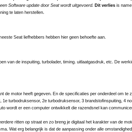
 een Software update door Seat wordt uitgevoerd.
Dit
verlies
is namel
ing te laten herstellen.
eeste Seat liefhebbers hebben hier geen behoefte aan.
en van de inspuiting, turbolader, timing. uitlaatgasdruk, etc. De wer
kant de motor heeft gegeven. En de specificaties per onderdeel om te 
1e turbodruksensor, 2e turbodruksensor, 3 brandstofinspuiting, 4 n
uto wordt er een computer ontwikkelt die razendsnel kan communicer
dere ritten op straat en zo breng je digitaal het karakter van de mot
ma. Wat erg belangrijk is dat de aanpassing onder alle omstandighed