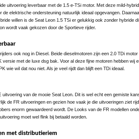
ride uitvoering leverbaar met de 1.5 e-TSi motor. Met deze mild-hybri
r de elektrische ondersteuning natuurlijk ideaal opgevangen. Daarnaast
bride willen is de Seat Leon 1.5 TSi er gelukkig ook zonder hybride d
Leon wordt vaak gekozen door de Sportieve rijder.
erbaar
rijders ook nog in Diesel. Beide dieselmotoren zijn een 2.0 TDi mot
 PK versie met de luxe dsg bak. Voor al deze fijne motoren hebben w
wie wil dat nou niet. Als je veel rijdt dan blijft een TDi ideaal.
itvoering van de mooie Seat Leon. Dit is wel echt een gemiste kans 
jk de FR uitvoeringen en gezien hoe vaak je die uitvoeringen ziet rij
ebbers enorm gewaardeerd wordt. De Looks van de FR modellen ondersch
itvoering moet wel flink bij betaald worden.
en met distributieriem