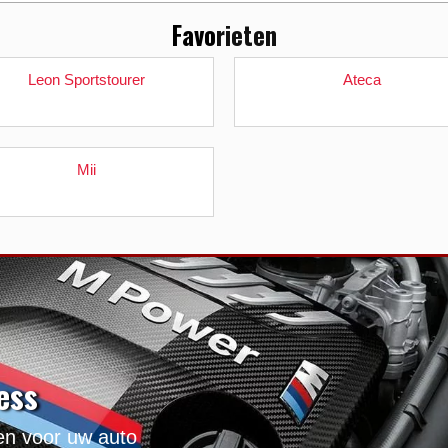
Favo
rieten
Leon Sportstourer
Ateca
Mii
ess
nen voor uw auto