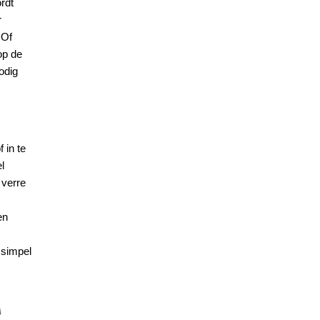
rdt
r
 Of
op de
odig
 in te
l
 verre
en
 simpel