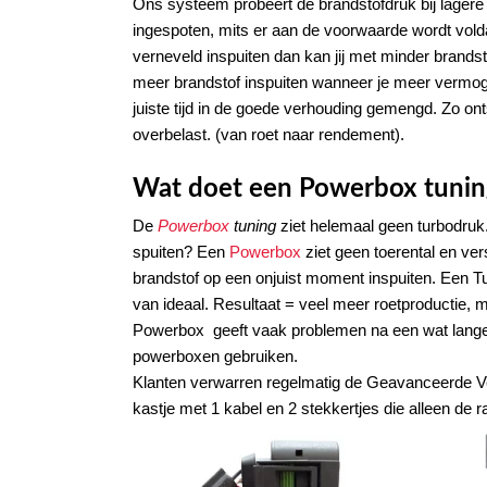
Ons systeem probeert de brandstofdruk bij lagere t
ingespoten, mits er aan de voorwaarde wordt volda
verneveld inspuiten dan kan jij met minder brandst
meer brandstof inspuiten wanneer je meer vermog
juiste tijd in de goede verhouding gemengd. Zo onts
overbelast. (van roet naar rendement).
Wat doet een Powerbox tunin
De
Powerbox
tuning
ziet helemaal geen turbodruk.
spuiten? Een
Powerbox
ziet geen toerental en ve
brandstof op een onjuist moment inspuiten. Een Tu
van ideaal. Resultaat = veel meer roetproductie, maar
Powerbox geeft vaak problemen na een wat langere 
powerboxen gebruiken.
Klanten verwarren regelmatig de Geavanceerde V
kastje met 1 kabel en 2 stekkertjes die alleen de ra