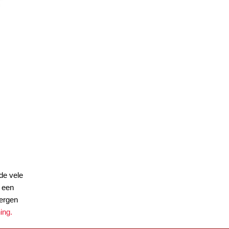
de vele
s een
Bergen
ing.