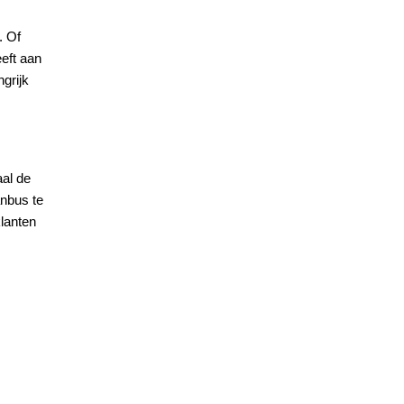
. Of
eeft aan
grijk
al de
anbus te
lanten