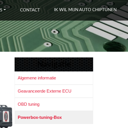
IK WIL MIJN AUTO CHIPTUNEN
S
CONTACT
Navigatie
Algemene informatie
Geavanceerde Externe ECU
OBD tuning
Powerbox-tuning-Box