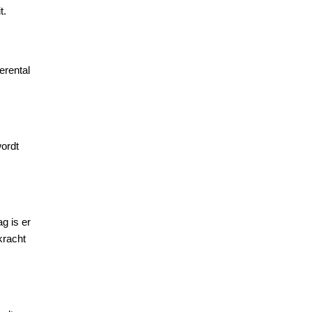
t.
erental
wordt
g is er
kracht