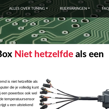
ALLES OVER TUNING
RIJERVARINGEN
FAQ
Box
Niet hetzelfde
als
een
md is niet hetzelfde als
ter die je volledig kunt
j een powerbox ook wel
 de temperatuursensor
rijgt u een uitstekend