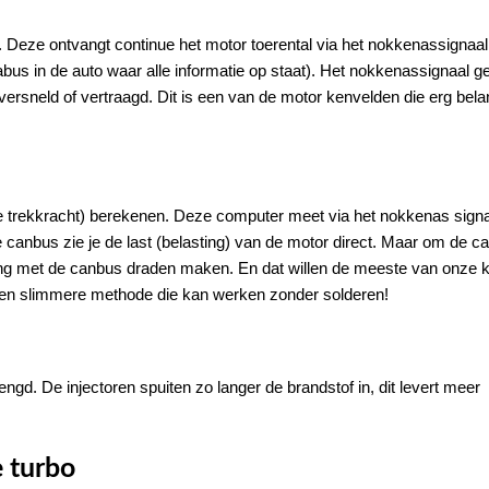
Deze ontvangt continue het motor toerental via het nokkenassignaal
bus in de auto waar alle informatie op staat). Het nokkenassignaal g
versneld of vertraagd. Dit is een van de motor kenvelden die erg belan
 trekkracht) berekenen. Deze computer meet via het nokkenas signa
e canbus zie je de last (belasting) van de motor direct. Maar om de c
ng met de canbus draden maken. En dat willen de meeste van onze k
een slimmere methode die kan werken zonder solderen!
engd. De injectoren spuiten zo langer de brandstof in, dit levert meer
 turbo