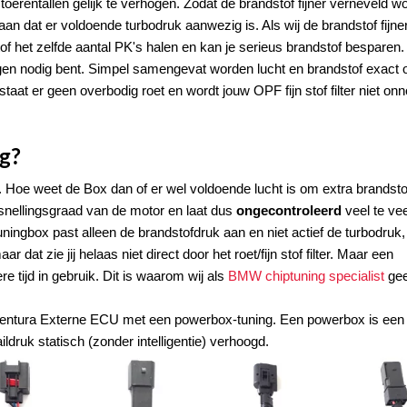
oerentallen gelijk te verhogen. Zodat de brandstof fijner verneveld wo
an dat er voldoende turbodruk aanwezig is. Als wij de brandstof fijne
of het zelfde aantal PK's halen en kan je serieus brandstof besparen.
en nodig bent. Simpel samengevat worden lucht en brandstof exact 
taat er geen overbodig roet en wordt jouw OPF fijn stof filter niet onn
g?
 Hoe weet de Box dan of er wel voldoende lucht is om extra brandstof
rsnellingsgraad van de motor en laat dus
ongecontroleerd
veel te vee
ningbox past alleen de brandstofdruk aan en niet actief de turbodruk,
 dat zie jij helaas niet direct door het roet/fijn stof filter. Maar een
tijd in gebruik. Dit is waarom wij als
BMW chiptuning specialist
ge
entura Externe ECU met een powerbox-tuning. Een powerbox is een
ildruk statisch (zonder intelligentie) verhoogd.