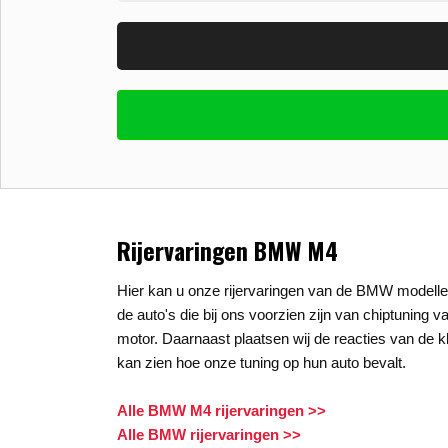
Vul uw email in zodat wij uw vragen kunne
E-mail
*
Stel uw vraag
*
Rijervaringen BMW M4
Hier kan u onze rijervaringen van de BMW modellen
de auto's die bij ons voorzien zijn van chiptuning v
motor. Daarnaast plaatsen wij de reacties van de kl
kan zien hoe onze tuning op hun auto bevalt.
Alle BMW M4 rijervaringen >>
Alle BMW rijervaringen >>