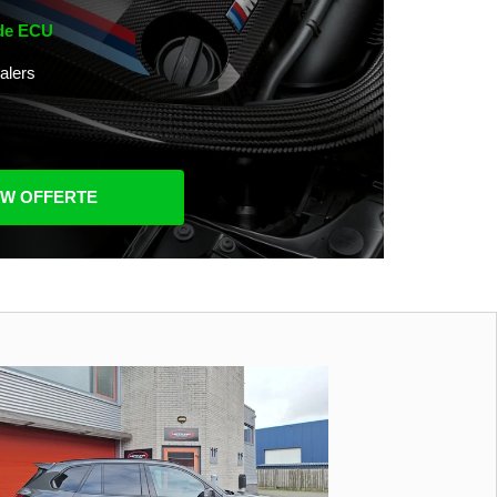
 de ECU
alers
UW OFFERTE