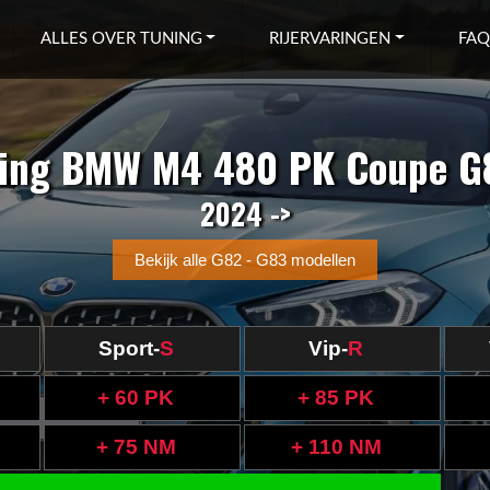
ALLES OVER TUNING
RIJERVARINGEN
FAQ
ing BMW M4 480 PK Coupe G
2024 ->
Bekijk alle G82 - G83 modellen
Sport-
S
Vip-
R
+ 60 PK
+ 85 PK
+ 75 NM
+ 110 NM