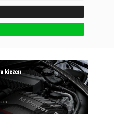
a kiezen
auto