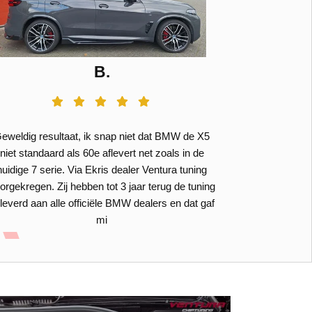
B.
eweldig resultaat, ik snap niet dat BMW de X5
Perfect, ik w
niet standaard als 60e aflevert net zoals in de
zijn onbetaal
huidige 7 serie. Via Ekris dealer Ventura tuning
adres gekrege
orgekregen. Zij hebben tot 3 jaar terug de tuning
zij zelf goed
leverd aan alle officiële BMW dealers en dat gaf
en had wat vra
mi