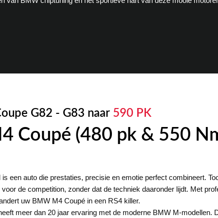
en van BMW chiptuning en het sportieve hart van deze mooie motore
oupe G82 - G83 naar
590 PK
 Coupé (480 pk & 550 Nm
en auto die prestaties, precisie en emotie perfect combineert. Toc
oor de competition, zonder dat de techniek daaronder lijdt. Met pro
andert uw BMW M4 Coupé in een RS4 killer.
eeft meer dan 20 jaar ervaring met de moderne BMW M-modellen. Da