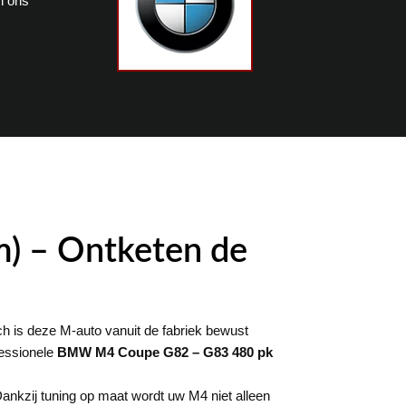
n ons
) – Ontketen de
h is deze M-auto vanuit de fabriek bewust
fessionele
BMW M4 Coupe G82 – G83 480 pk
nkzij tuning op maat wordt uw M4 niet alleen