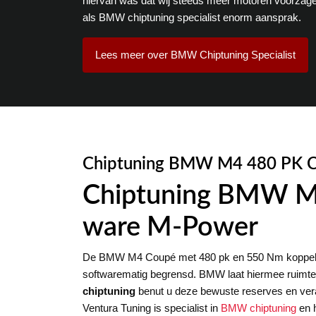
hiervan was dat wij steeds meer motoren voorzag
als BMW chiptuning specialist enorm aansprak.
Lees meer over BMW Chiptuning Specialist
Chiptuning BMW M4 480 PK C
Chiptuning BMW M4
ware M-Power
De BMW M4 Coupé met 480 pk en 550 Nm koppel is e
softwarematig begrensd. BMW laat hiermee ruimte v
chiptuning
benut u deze bewuste reserves en ver
Ventura Tuning is specialist in
BMW chiptuning
en h