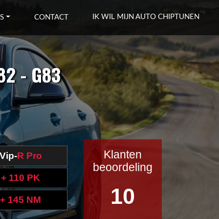
IK WIL MIJN AUTO CHIPTUNEN
S
CONTACT
82 - G83
Klanten
Vip-
R Pro
beoordeling
+ 110 PK
10
+ 145 NM