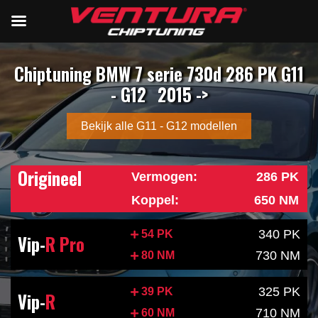
Chiptuning BMW 7 serie 730d 286 PK G11
- G12
2015 ->
Bekijk alle G11 - G12 modellen
Origineel
Vermogen:
286 PK
Koppel:
650 NM
340 PK
54 PK
Vip-
R Pro
730 NM
80 NM
325 PK
39 PK
Vip-
R
710 NM
60 NM