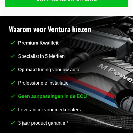
beantwoorden
E-mail
*
Waarom voor Ventura kiezen
Premium Kwaliteit
Stel uw vraag
*
Specialist in 5 Merken
Op maat
tuning voor uw auto
Professionele installatie
Geen aanpassingen in de ECU
Leverancier voor merkdealers
3 jaar product garantie *