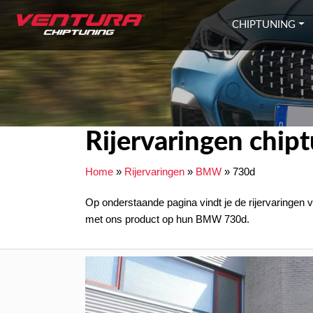
Ga naar inhoud
CHIPTUNING
Rijervaringen chi
Home
»
Rijervaringen
»
BMW
»
730d
Op onderstaande pagina vindt je de rijervaringen
met ons product op hun BMW 730d.