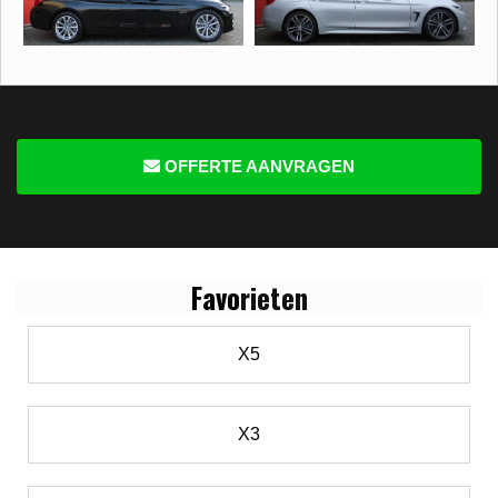
OFFERTE AANVRAGEN
Favo
rieten
X5
X3