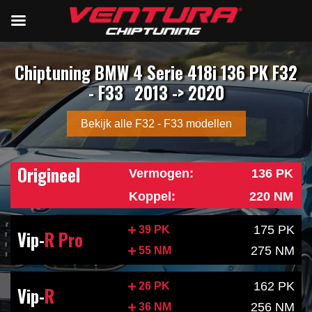
Chiptuning BMW 4 Serie 418i 136 PK F32
- F33
2013 -> 2020
Bekijk alle F32 - F33 modellen
Origineel
Vermogen:
136 PK
Koppel:
220 NM
175 PK
39 PK
Vip-
R Pro
275 NM
55 NM
162 PK
26 PK
Vip-
R
256 NM
36 NM