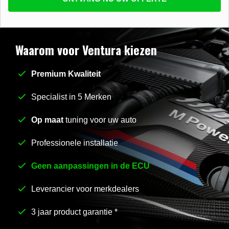
beantwoorden
E-mail
*
Waarom voor Ventura kiezen
Premium Kwaliteit
Stel uw vraag
*
Specialist in 5 Merken
Op maat
tuning voor uw auto
Professionele installatie
Geen aanpassingen in de ECU
Leverancier voor merkdealers
3 jaar product garantie *