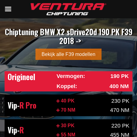
Chiptuning BMW X2 sDrive20d 190 PK F39
2018 ->
Bekijk alle F39 modellen
Origineel
Vermogen:
190 PK
Koppel:
400 NM
230 PK
40 PK
Vip-
R Pro
470 NM
70 NM
220 PK
30 PK
Vip-
R
455 NM
55 NM