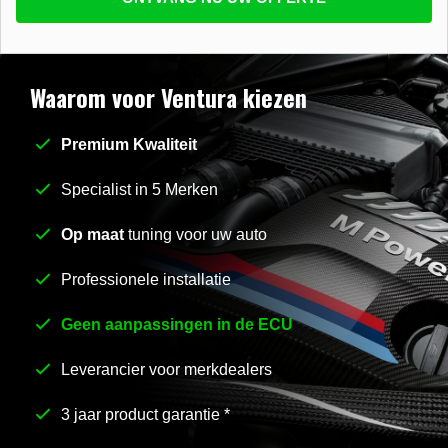
beantwoorden
E-mail
*
Waarom voor Ventura kiezen
Premium Kwaliteit
Stel uw vraag
*
Specialist in 5 Merken
Op maat
tuning voor uw auto
Professionele installatie
Geen aanpassingen in de ECU
Leverancier voor merkdealers
3 jaar product garantie *