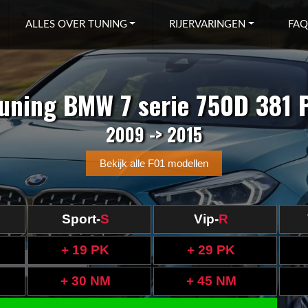
ALLES OVER TUNING
RIJERVARINGEN
FAQ
uning BMW 7 serie 750D 381 
2009 -> 2015
Bekijk alle F01 modellen
Sport-
S
Vip-
R
+ 19 PK
+ 29 PK
+ 30 NM
+ 45 NM