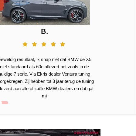
B.
eweldig resultaat, ik snap niet dat BMW de X5
Perfect, ik w
niet standaard als 60e aflevert net zoals in de
zijn onbetaal
huidige 7 serie. Via Ekris dealer Ventura tuning
adres gekrege
orgekregen. Zij hebben tot 3 jaar terug de tuning
zij zelf goed
leverd aan alle officiële BMW dealers en dat gaf
en had wat vra
mi