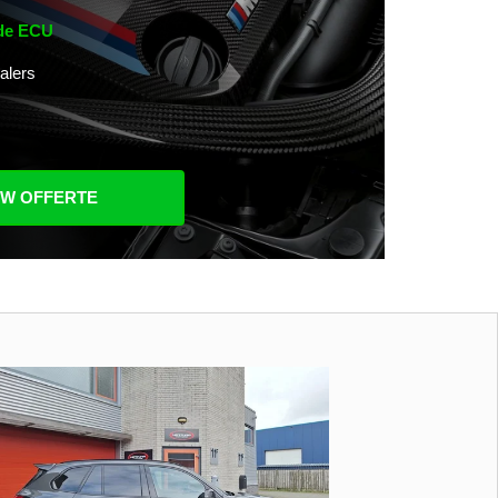
 de ECU
alers
UW OFFERTE