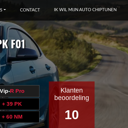
IK WIL MIJN AUTO CHIPTUNEN
S
CONTACT
PK F01
Klanten
Vip-
R Pro
beoordeling
+ 39 PK
10
+ 60 NM