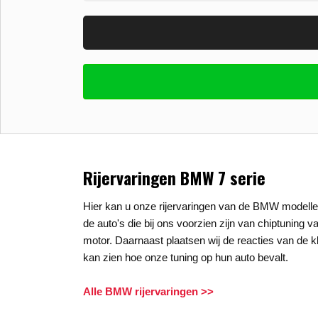
Vul uw email in zodat wij uw vragen kunne
E-mail
*
Stel uw vraag
*
Rijervaringen BMW 7 serie
Hier kan u onze rijervaringen van de BMW modellen
de auto's die bij ons voorzien zijn van chiptuning v
motor. Daarnaast plaatsen wij de reacties van de kl
kan zien hoe onze tuning op hun auto bevalt.
Alle BMW rijervaringen >>