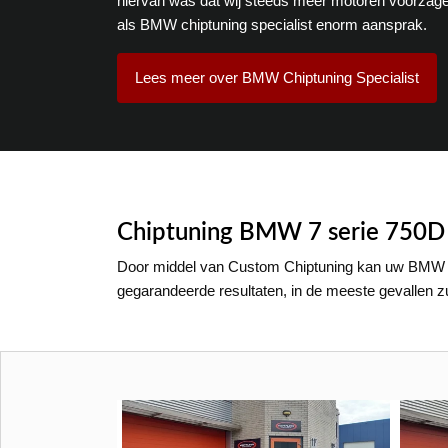
hiervan was dat wij steeds meer motoren voorzag
als BMW chiptuning specialist enorm aansprak.
Lees meer over BMW Chiptuning Specialist
Chiptuning BMW 7 serie 750D
Door middel van Custom Chiptuning kan uw BMW 7 
gegarandeerde resultaten, in de meeste gevallen 