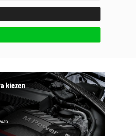
a kiezen
auto