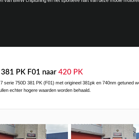
en van BMW chiptuning en het sportieve hart van deze mooie motore
 381 PK F01 naar
420 PK
serie 750D 381 PK (F01) met origineel 381pk en 740nm getuned wo
zullen echter hogere waarden worden behaald.