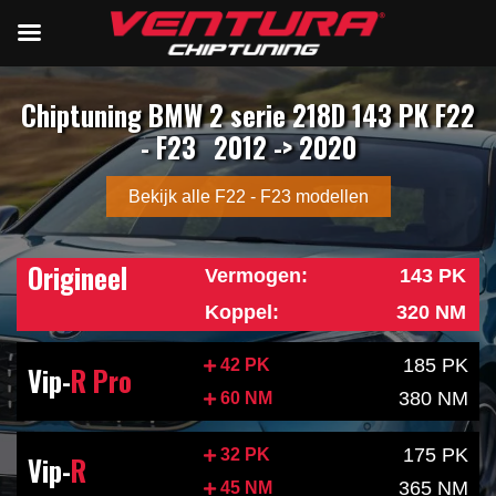
Chiptuning BMW 2 serie 218D 143 PK F22
- F23
2012 -> 2020
Bekijk alle F22 - F23 modellen
Origineel
Vermogen:
143 PK
Koppel:
320 NM
185 PK
42 PK
Vip-
R Pro
380 NM
60 NM
175 PK
32 PK
Vip-
R
365 NM
45 NM