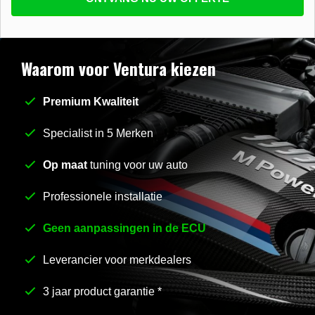
beantwoorden
E-mail
*
Waarom voor Ventura kiezen
Premium Kwaliteit
Stel uw vraag
*
Specialist in 5 Merken
Op maat
tuning voor uw auto
Professionele installatie
Geen aanpassingen in de ECU
Leverancier voor merkdealers
3 jaar product garantie *