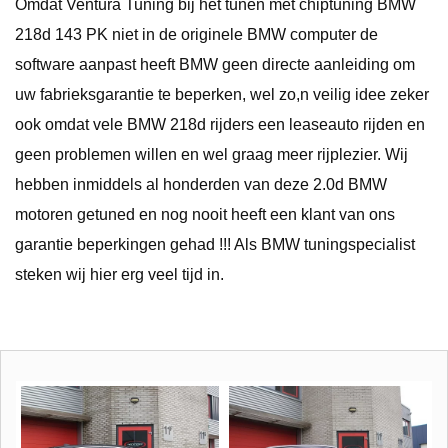
Omdat Ventura Tuning bij het tunen met chiptuning BMW
218d 143 PK niet in de originele BMW computer de
software aanpast heeft BMW geen directe aanleiding om
uw fabrieksgarantie te beperken, wel zo,n veilig idee zeker
ook omdat vele BMW 218d rijders een leaseauto rijden en
geen problemen willen en wel graag meer rijplezier. Wij
hebben inmiddels al honderden van deze 2.0d BMW
motoren getuned en nog nooit heeft een klant van ons
garantie beperkingen gehad !!! Als BMW tuningspecialist
steken wij hier erg veel tijd in.