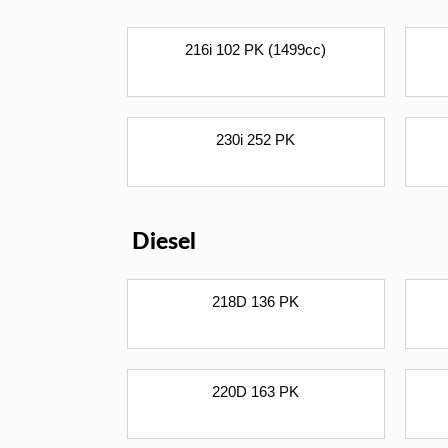
216i 102 PK (1499cc)
230i 252 PK
Diesel
218D 136 PK
220D 163 PK