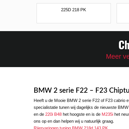
225D 218 PK
Ch
Meer ve
BMW 2 serie F22 – F23 Chiptu
Heeft u de Mooie BMW 2 serie F22 of F23 cabrio e
specialistatie tunen wij dagelijks de nieuwste BMW
en de
220i B48
het hoogste en is de
M235i
het neus
ons op en dan helpen wij u natuurlijk graag.
Rijervaringen tuning BMW 218d 143 PK