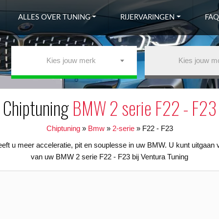
ALLES OVER TUNING
RIJERVARINGEN
FAQ
Kies jouw merk
Kies jouw m
Chiptuning
BMW 2 serie F22 - F23
Chiptuning
»
Bmw
»
2-serie
»
F22 - F23
ft u meer acceleratie, pit en souplesse in uw BMW. U kunt uitgaan 
van uw BMW 2 serie F22 - F23 bij Ventura Tuning