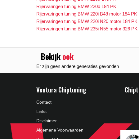
Rijervaringen tuning BMW 220d 184 PK
Rijervaringen tuning BMW 220i B48 motor 184 PK
Rijervaringen tuning BMW 220i N20 motor 184 PK
Rijervaringen tuning BMW 235i N55 motor 326 PK
Bekijk
ook
Er zijn geen andere generaties gevonden
Ventura Chiptuning
Chipt
Contact
Links
Disclaimer
Algemene Voorwaarden