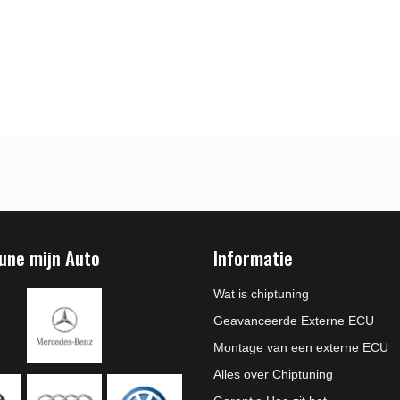
une mijn Auto
Informatie
Wat is chiptuning
Geavanceerde Externe ECU
Montage van een externe ECU
Alles over Chiptuning