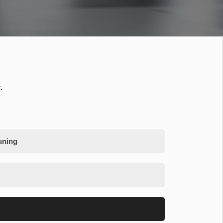
.
uning