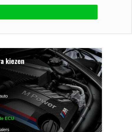
a kiezen
auto
 de ECU
alers