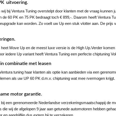
PK uitvoering.
wij bij Ventura Tuning overstelpt door klanten met de vraag kunnen ju
n de 60 PK en 75 PK bedraagt toch € 899,-. Daarom heeft Ventura Tu
geupgrade kan worden. Zo voelt uw Up een stuk vlotter aan. De prijs v
eringen.
sie heet Move Up en de meest luxe versie is de High Up.Verder kome
or iedere Up variant heeft Ventura Tuning een perfecte chiptuning V
in combinatie met leasen
die Ventura tuning haar klanten als optie kan aanbieden via een ger
emen als uw UP 60 PK d.m.v. chiptuning wat mee rvermogen krijgt.
name motor garantie.
bij een gerenomeerde Nederlandse verzekeringsmaatschappij de motor 
des die wij de afgelopen 9 jaar aan getunede automotoren hebben gehad
en aandrijflijn dus extern bij te verzekeren.