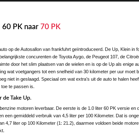
i 60 PK naar
70 PK
uto op de Autosallon van frankfuhrt geïntroduceerd. De Up, Klein in f
belangrijkste concurenten de Toyota Aygo, de Peugeot 107, de Citr
mte door het slim plaatsen van de wielen en is op de Up als enige auto
ng wat voetgangers tot een snelheid van 30 kilometer per uur moet
oeg niet in geslaagd. Speciaal om wat extra’s uit de auto te halen hee
toe te passen is.
r de Take Up.
e benzine motoren leverbaar. De eerste is de 1.0 liter 60 PK versie e
n een gemiddeld verbruik van 4,5 liter per 100 Kilometer. Dat is ong
n 4,7 liter op 100 Kilometer (1: 21.2), daarmee voldoen beide motore
kt.