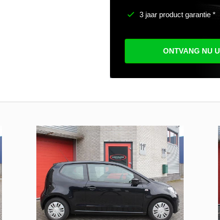
3 jaar product garantie *
ONTVANG NU 