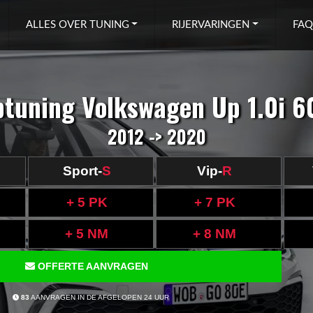
ALLES OVER TUNING
RIJERVARINGEN
FAQ
ptuning Volkswagen Up 1.0i 6
2012 -> 2020
Sport-
S
Vip-
R
+ 5 PK
+ 7 PK
+ 5 NM
+ 8 NM
OFFERTE AANVRAGEN
83
AANVRAGEN IN DE AFGELOPEN 24 UUR