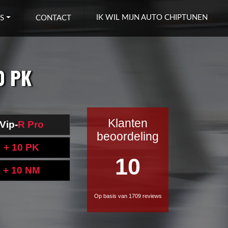
IK WIL MIJN AUTO CHIPTUNEN
S
CONTACT
0 PK
Klanten
Vip-
R Pro
beoordeling
+ 10 PK
10
+ 10 NM
Op basis van 1709 reviews