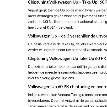
Chiptuning Volkswagen Up – Take Up! 60 
Vrijwel gelijk toen de Up op de markt kwam werden 
meer vermogen geven want het prijsverschil tusse
zodat de 1.0i 3 cilinder motor ook achteraf simpel 
heeft u snel € 514,- verdiend.
Volkswagen Up – de 3 verschillende uitvo
De basis versie is de take Up, de iets luxere ver
verder te upgraden naar uw persoonlijke smaak. Vo
Chiptuning Volkswagen Up Take Up 60 PK 
Dankzij de unieke motor en aandrijflijn garantie 
hebben de meeste leasemaatschappijen geen probl
Wel zo’n veilig gevoel lijkt ons.
Volkswagen Up 60 PK chiptuning en over
Indien u wenst kan Ventura Tuning u aanbieden om 
bijverzekeren. Door het vrijwel nihile aantal scha
Tegen een scherp tarief is de zekerheid op uw motor 