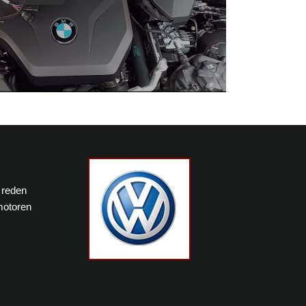
 reden
motoren