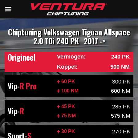
Chiptuning Volkswagen Tiguan Allspace
2.0 TDi 240 PK
2017 ->
Origineel
Vermogen:
240 PK
Koppel:
500 NM
300 PK
60 PK
Vip-
R Pro
600 NM
100 NM
285 PK
45 PK
Vip-
R
575 NM
75 NM
270 PK
30 PK
Sport-
S