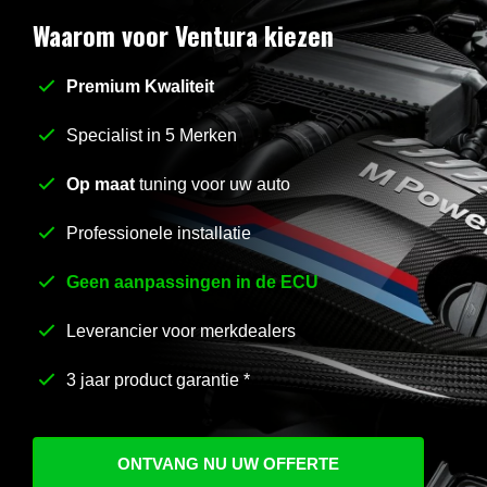
Waarom voor Ventura kiezen
Premium Kwaliteit
Stel uw vraag
*
Specialist in 5 Merken
Op maat
tuning voor uw auto
Professionele installatie
Geen aanpassingen in de ECU
Leverancier voor merkdealers
3 jaar product garantie *
ONTVANG NU UW OFFERTE