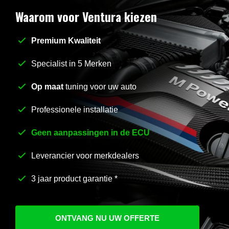
Waarom voor Ventura kiezen
Premium Kwaliteit
Stel uw vraag
*
Specialist in 5 Merken
Op maat
tuning voor uw auto
Professionele installatie
Geen aanpassingen in de ECU
Leverancier voor merkdealers
3 jaar product garantie *
ONTVANG NU UW OFFERTE