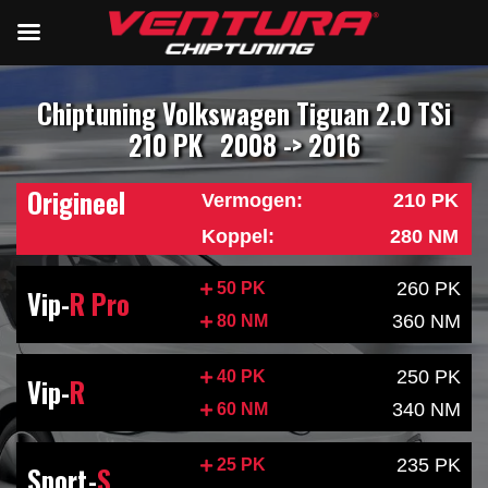
Chiptuning Volkswagen Tiguan 2.0 TSi
210 PK
2008 -> 2016
Origineel
Vermogen:
210 PK
Koppel:
280 NM
260 PK
50 PK
Vip-
R Pro
360 NM
80 NM
250 PK
40 PK
Vip-
R
340 NM
60 NM
235 PK
25 PK
Sport-
S