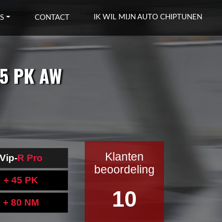
IK WIL MIJN AUTO CHIPTUNEN
S
CONTACT
95 PK AW
Klanten
Vip-
R Pro
beoordeling
+ 45 PK
10
+ 80 NM