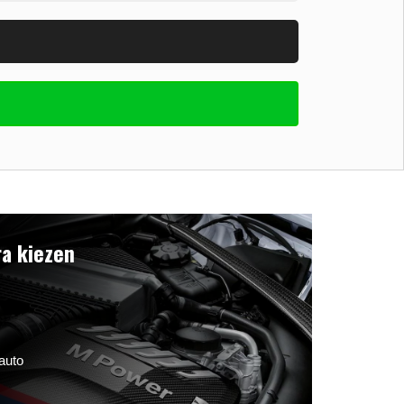
a kiezen
auto