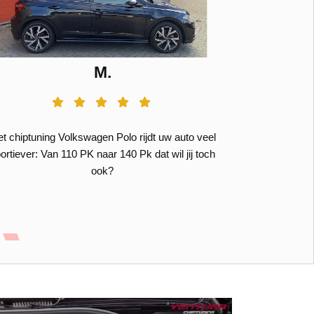
M.
t chiptuning Volkswagen Polo rijdt uw auto veel
Super wat ee
ortiever: Van 110 PK naar 140 Pk dat wil jij toch
auto. de 2.0 
ook?
Top oplossing.
van harte aanr
150 pk