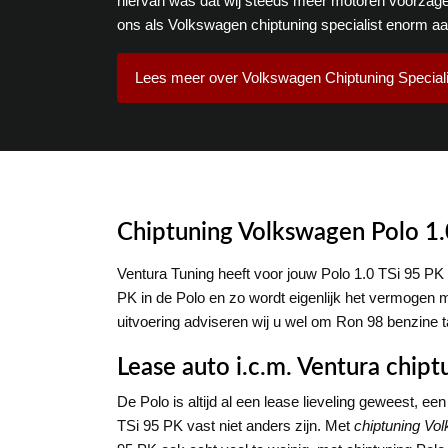
hiervan was dat wij steeds meer motoren voorzage
ons als Volkswagen chiptuning specialist enorm a
Lees meer over Volkswagen Chiptuning Speciali
Chiptuning Volkswagen Polo 1.
Ventura Tuning heeft voor jouw Polo 1.0 TSi 95 PK
PK in de Polo en zo wordt eigenlijk het vermogen
uitvoering adviseren wij u wel om Ron 98 benzine 
Lease auto i.c.m. Ventura chipt
De Polo is altijd al een lease lieveling geweest, ee
TSi 95 PK vast niet anders zijn. Met
chiptuning Vo