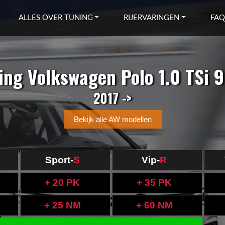
ALLES OVER TUNING
RIJERVARINGEN
FAQ
ing Volkswagen Polo 1.0 TSi 
2017 ->
Bekijk alle AW modellen
Sport-
S
Vip-
R
+ 20 PK
+ 35 PK
+ 25 NM
+ 60 NM