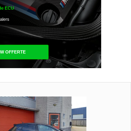
 de ECU
alers
UW OFFERTE