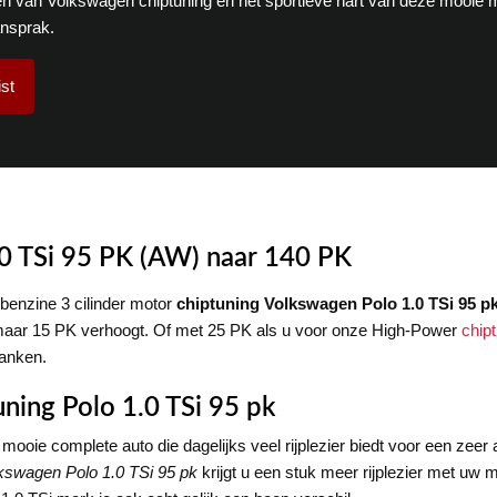
n van Volkswagen chiptuning en het sportieve hart van deze mooie 
ansprak.
st
0 TSi 95 PK (AW) naar 140 PK
 benzine 3 cilinder motor
chiptuning Volkswagen Polo 1.0 TSi 95 p
 maar 15 PK verhoogt. Of met 25 PK als u voor onze High-Power
chip
tanken.
uning Polo 1.0 TSi 95 pk
n mooie complete auto die dagelijks veel rijplezier biedt voor een zeer
lkswagen Polo 1.0 TSi 95 pk
krijgt u een stuk meer rijplezier met uw 