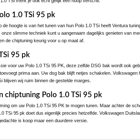
1.0 TSi merk je ook echt gelijk een hoop verschil.
Polo 1.0 TSi 95 pk
op de hoogte is van het tunen van hun Polo 1.0 TSi heeft Ventura tuni
.v. onze slimme techniek kunt u aangenaam dagelijks genieten van m
llen de chiptuning keurig voor u op maat af.
TSi 95 pk
ie voor uw Polo 1.0 TSi 95 PK, deze zelfde DSG bak wordt ook gebru
toevoegt prima aan. Uw dsg bak blijft netjes schakelen. Volkswagen h
i blijven wij ruim binnen de gestelde marges.
 chiptuning Polo 1.0 TSi 95 pk
mming om uw Polo 1.0 TSi 95 PK te mogen tunen. Maar achter de sche
0 TSi 95 pk doet dus eigenlijk precies hetzelfde. Volkswagen Duitslan
 gedachte is koop maar een duurdere versie.