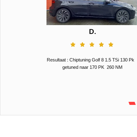
D.
4 TSI 122 PK
Resultaat : Chiptuning Golf 8 1.5 TSi 130 Pk 
0 NM
getuned naar 170 PK 260 NM