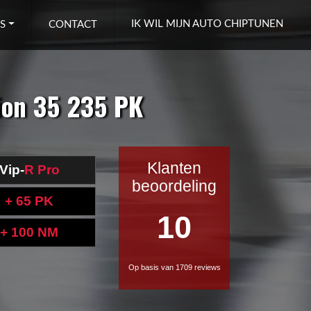
IK WIL MIJN AUTO CHIPTUNEN
S
CONTACT
ion 35 235 PK
Klanten
Vip-
R Pro
beoordeling
+ 65 PK
10
+ 100 NM
Op basis van 1709 reviews