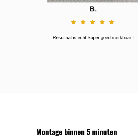
terdam
B.
leek mij dat er
Resultaat is echt Super goed merkbaar !
Golf 6 1.2 TSi
kreeg gelijk
ng ook eerst
trouwd gevoel.
Montage binnen 5 minuten