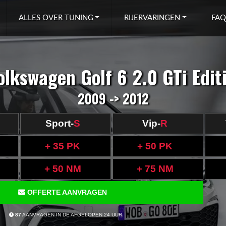
ALLES OVER TUNING
RIJERVARINGEN
FAQ
olkswagen Golf 6 2.0 GTi Edit
2009 -> 2012
Sport-
S
Vip-
R
+ 35 PK
+ 50 PK
+ 50 NM
+ 75 NM
OFFERTE AANVRAGEN
87
AANVRAGEN IN DE AFGELOPEN 24 UUR