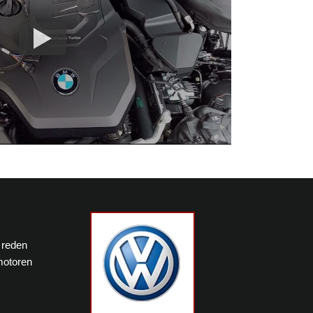
 reden
motoren