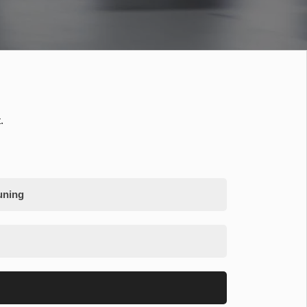
.
uning