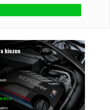
a kiezen
auto
 de ECU
alers