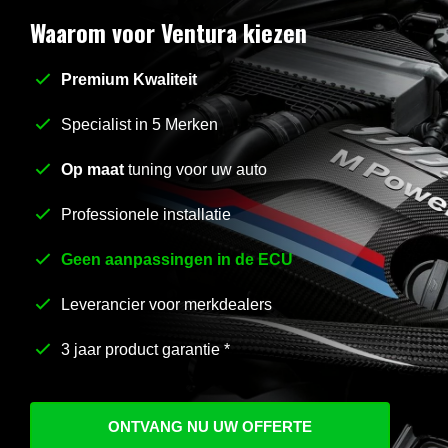
Waarom voor Ventura kiezen
Premium Kwaliteit
Stel uw vraag
*
Specialist in 5 Merken
Op maat
tuning voor uw auto
Professionele installatie
Geen aanpassingen in de ECU
Leverancier voor merkdealers
3 jaar product garantie *
ONTVANG NU UW OFFERTE