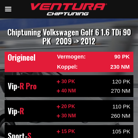
Chiptuning Volkswagen Golf 6 1.6 TDi 90
PK
2009 -> 2012
Origineel
Vermogen:
90 PK
Koppel:
230 NM
120 PK
30 PK
Vip-
R Pro
270 NM
40 NM
110 PK
20 PK
Vip-
R
260 NM
30 NM
105 PK
15 PK
Sport-
S