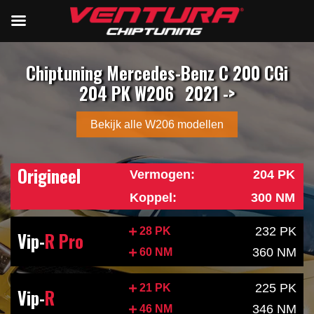
Chiptuning Mercedes-Benz C 200 CGi
204 PK W206
2021 ->
Bekijk alle W206 modellen
Origineel
Vermogen:
204 PK
Koppel:
300 NM
232 PK
28 PK
Vip-
R Pro
360 NM
60 NM
225 PK
21 PK
Vip-
R
346 NM
46 NM