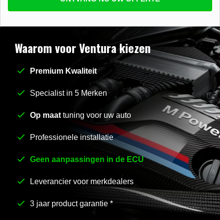
beantwoorden
E-mail
*
Waarom voor Ventura kiezen
Premium Kwaliteit
Stel uw vraag
*
Specialist in 5 Merken
Op maat
tuning voor uw auto
Professionele installatie
Geen aanpassingen in de ECU
Leverancier voor merkdealers
3 jaar product garantie *