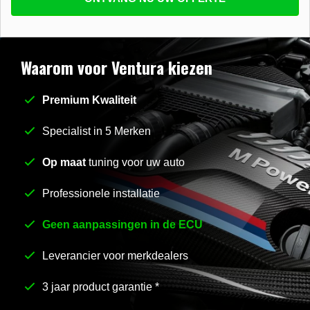
beantwoorden
E-mail
*
Waarom voor Ventura kiezen
Premium Kwaliteit
Stel uw vraag
*
Specialist in 5 Merken
Op maat
tuning voor uw auto
Professionele installatie
Geen aanpassingen in de ECU
Leverancier voor merkdealers
3 jaar product garantie *