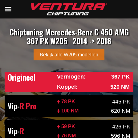
Chiptuning Mercedes-Benz C 450 AMG
367 PK W205
2014 -> 2018
Bekijk alle W205 modellen
Origineel
Vermogen:
367 PK
Koppel:
520 NM
445 PK
78 PK
Vip-
R Pro
620 NM
100 NM
426 PK
59 PK
Vip-
R
596 NM
76 NM