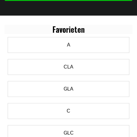
Favo
rieten
A
CLA
GLA
C
GLC