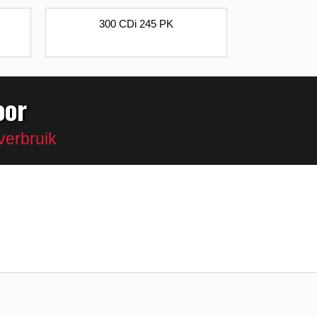
300 CDi 245 PK
oor
verbruik