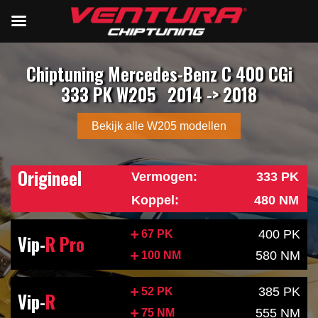
Chiptuning Mercedes-Benz C 400 CGi
333 PK W205
2014 -> 2018
Bekijk alle W205 modellen
Origineel
Vermogen:
333 PK
Koppel:
480 NM
400 PK
67 PK
Vip-
R Pro
580 NM
100 NM
385 PK
52 PK
Vip-
R
555 NM
75 NM