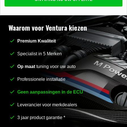
beantwoorden
E-mail
*
Waarom voor Ventura kiezen
Premium Kwaliteit
Stel uw vraag
*
Specialist in 5 Merken
Op maat
tuning voor uw auto
Professionele installatie
Geen aanpassingen in de ECU
Leverancier voor merkdealers
3 jaar product garantie *