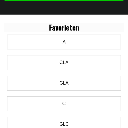
Favo
rieten
A
CLA
GLA
C
GLC