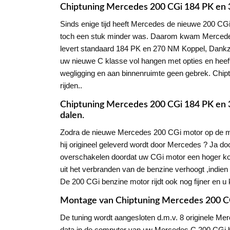
Chiptuning Mercedes 200 CGi 184 PK en
Sinds enige tijd heeft Mercedes de nieuwe 200 CG
toch een stuk minder was. Daarom kwam Mercedes 
levert standaard 184 PK en 270 NM Koppel, Dankzij
uw nieuwe C klasse vol hangen met opties en heeft u
wegligging en aan binnenruimte geen gebrek. Chipt
rijden..
Chiptuning Mercedes 200 CGi 184 PK en 3
dalen.
Zodra de nieuwe Mercedes 200 CGi motor op de mar
hij origineel geleverd wordt door Mercedes ? Ja do
overschakelen doordat uw CGi motor een hoger kopp
uit het verbranden van de benzine verhoogt ,indien
De 200 CGi benzine motor rijdt ook nog fijner en u 
Montage van Chiptuning Mercedes 200 C
De tuning wordt aangesloten d.m.v. 8 originele M
data in de computer van uw Mercedes C 200 CGi bli