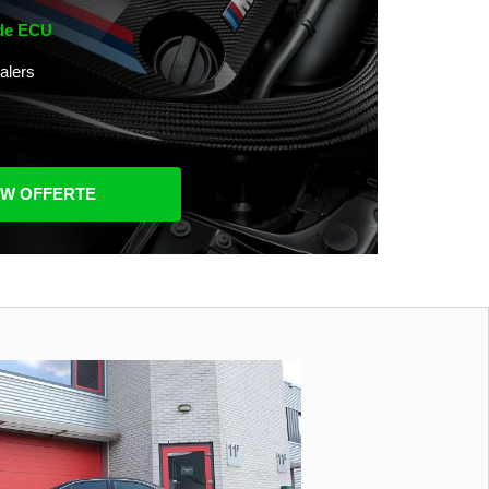
 de ECU
alers
UW OFFERTE