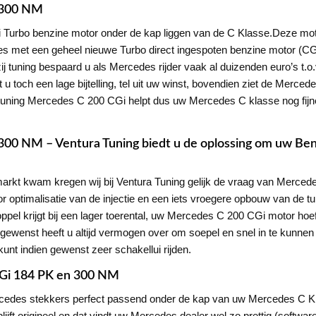
 300 NM
i Turbo benzine motor onder de kap liggen van de C Klasse.Deze mo
met een geheel nieuwe Turbo direct ingespoten benzine motor (CG
 tuning bespaard u als Mercedes rijder vaak al duizenden euro’s t.o
 toch een lage bijtelling, tel uit uw winst, bovendien ziet de Merced
uning Mercedes C 200 CGi helpt dus uw Mercedes C klasse nog fijner t
00 NM – Ventura Tuning biedt u de oplossing om uw Benz
kt kwam kregen wij bij Ventura Tuning gelijk de vraag van Mercedes
or optimalisatie van de injectie en een iets vroegere opbouw van de t
el krijgt bij een lager toerental, uw Mercedes C 200 CGi motor hoe
 gewenst heeft u altijd vermogen over om soepel en snel in te kunnen
kunt indien gewenst zeer schakellui rijden.
Gi 184 PK en 300 NM
ercedes stekkers perfect passend onder de kap van uw Mercedes C Kl
jft origineel,en dat vindt uw Mercedes dealer wel zo prettig.(softw