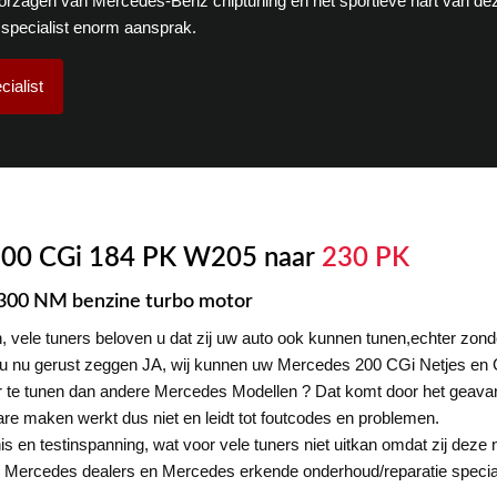
orzagen van Mercedes-Benz chiptuning en het sportieve hart van de
specialist enorm aansprak.
ialist
200 CGi 184 PK W205 naar
230 PK
 300 NM benzine turbo motor
 vele tuners beloven u dat zij uw auto ook kunnen tunen,echter zonde
en u nu gerust zeggen JA, wij kunnen uw Mercedes 200 CGi Netjes en 
r te tunen dan andere Mercedes Modellen ? Dat komt door het gea
re maken werkt dus niet en leidt tot foutcodes en problemen.
 en testinspanning, wat voor vele tuners niet uitkan omdat zij deze n
ele Mercedes dealers en Mercedes erkende onderhoud/reparatie specia