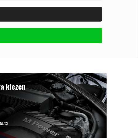
a kiezen
auto