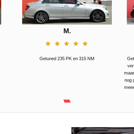
M.
Getuned 235 PK en 315 NM
Get
ver
maar 
nog 
meer 