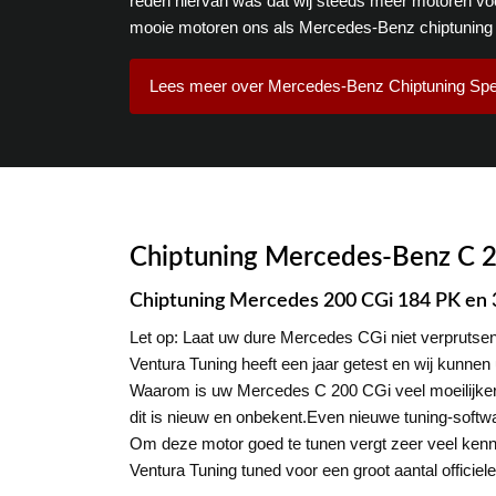
reden hiervan was dat wij steeds meer motoren vo
mooie motoren ons als Mercedes-Benz chiptuning 
Lees meer over Mercedes-Benz Chiptuning Spec
Chiptuning Mercedes-Benz C 
Chiptuning Mercedes 200 CGi 184 PK en
Let op: Laat uw dure Mercedes CGi niet verprutsen,
Ventura Tuning heeft een jaar getest en wij kunn
Waarom is uw Mercedes C 200 CGi veel moeilijke
dit is nieuw en onbekent.Even nieuwe tuning-softwa
Om deze motor goed te tunen vergt zeer veel kennis
Ventura Tuning tuned voor een groot aantal offici