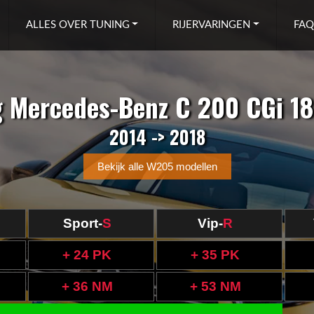
ALLES OVER TUNING
RIJERVARINGEN
FAQ
g Mercedes-Benz C 200 CGi 1
2014 -> 2018
Bekijk alle W205 modellen
Sport-
S
Vip-
R
+ 24 PK
+ 35 PK
+ 36 NM
+ 53 NM