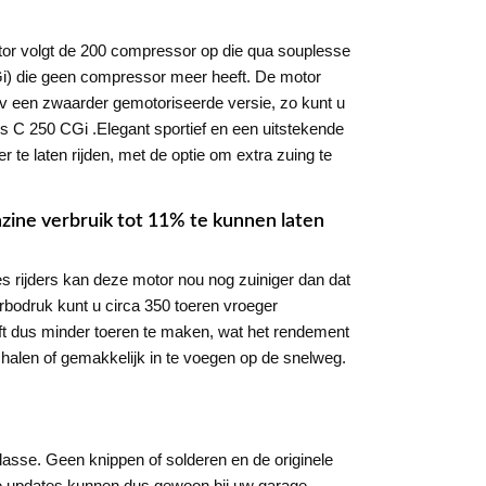
tor volgt de 200 compressor op die qua souplesse
i) die geen compressor meer heeft. De motor
.v een zwaarder gemotoriseerde versie, zo kunt u
es C 250 CGi .Elegant sportief en een uitstekende
e laten rijden, met de optie om extra zuing te
ine verbruik tot 11% te kunnen laten
 rijders kan deze motor nou nog zuiniger dan dat
urbodruk kunt u circa 350 toeren vroeger
ft dus minder toeren te maken, wat het rendement
 halen of gemakkelijk in te voegen op de snelweg.
asse. Geen knippen of solderen en de originele
are updates kunnen dus gewoon bij uw garage