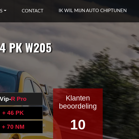
IK WIL MIJN AUTO CHIPTUNEN
S
CONTACT
84 PK W205
Klanten
Vip-
R Pro
beoordeling
+ 46 PK
10
+ 70 NM