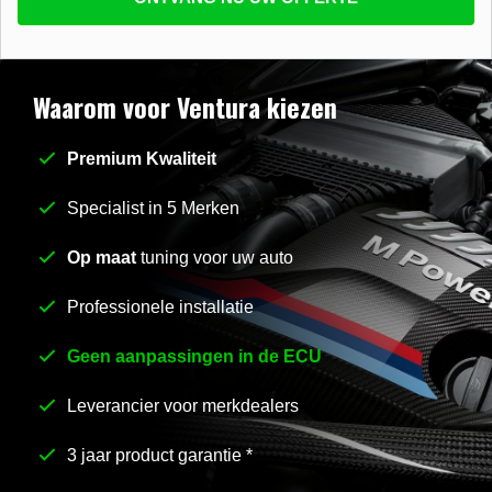
beantwoorden
E-mail
*
Waarom voor Ventura kiezen
Premium Kwaliteit
Stel uw vraag
*
Specialist in 5 Merken
Op maat
tuning voor uw auto
Professionele installatie
Geen aanpassingen in de ECU
Leverancier voor merkdealers
3 jaar product garantie *