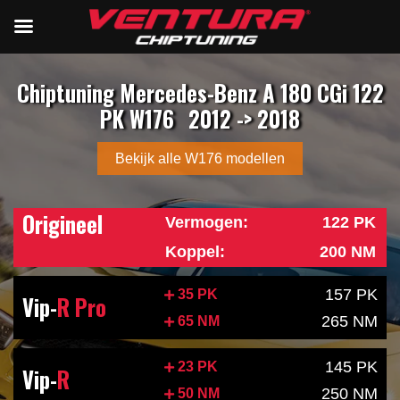
Chiptuning Mercedes-Benz A 180 CGi 122
PK W176
2012 -> 2018
Bekijk alle W176 modellen
Origineel
Vermogen:
122 PK
Koppel:
200 NM
157 PK
35 PK
Vip-
R Pro
265 NM
65 NM
145 PK
23 PK
Vip-
R
250 NM
50 NM