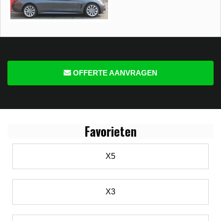
OFFERTE AANVRAGEN
Favo
rieten
X5
X3