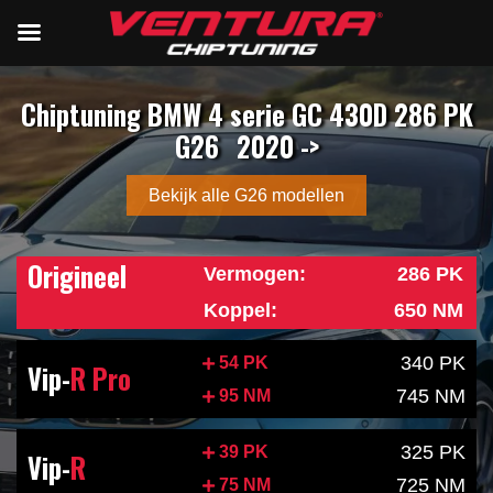
Chiptuning BMW 4 serie GC 430D 286 PK
G26
2020 ->
Bekijk alle G26 modellen
Origineel
Vermogen:
286 PK
Koppel:
650 NM
340 PK
54 PK
Vip-
R Pro
745 NM
95 NM
325 PK
39 PK
Vip-
R
725 NM
75 NM