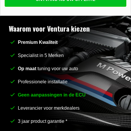
beantwoorden
E-mail
*
Waarom voor Ventura kiezen
Premium Kwaliteit
Stel uw vraag
*
Specialist in 5 Merken
Op maat
tuning voor uw auto
Professionele installatie
Geen aanpassingen in de ECU
Leverancier voor merkdealers
3 jaar product garantie *