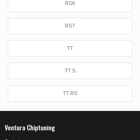
RS6
RS7
TT
TT S
TT RS
Ventura Chiptuning