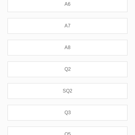
A6
A7
A8
Q2
SQ2
Q3
Q5