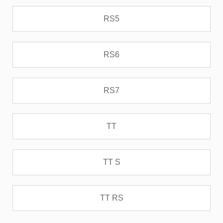
RS5
RS6
RS7
TT
TT S
TT RS