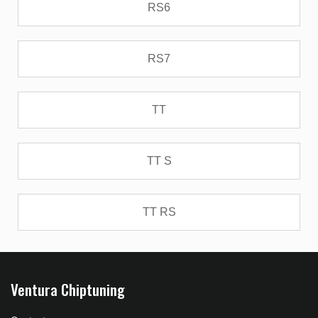
RS6
RS7
TT
TT S
TT RS
Ventura Chiptuning