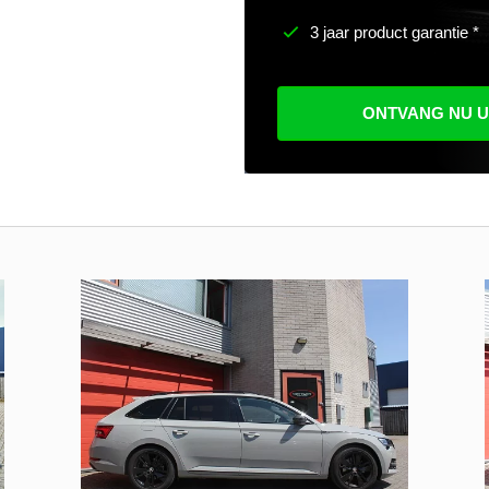
3 jaar product garantie *
ONTVANG NU 