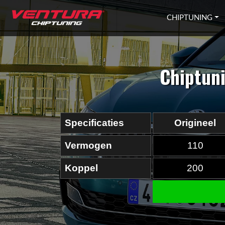
Ga naar inhoud
CHIPTUNING
Chiptuni
Specificaties
Origineel
Vermogen
110
Koppel
200