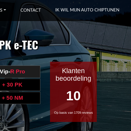
IK WIL MIJN AUTO CHIPTUNEN
S
CONTACT
 PK e-TEC
Klanten
Vip-
R Pro
beoordeling
+ 30 PK
10
+ 50 NM
Op basis van 1709 reviews