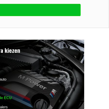
a kiezen
auto
 de ECU
alers