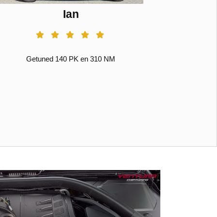
Ian
Getuned 140 PK en 310 NM
Get