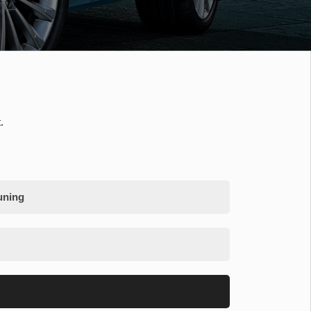
.
uning