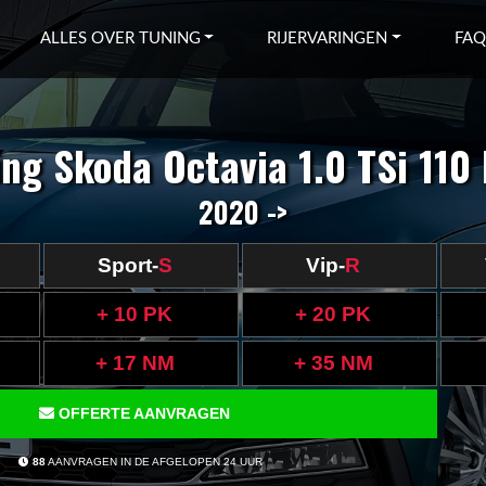
ALLES OVER TUNING
RIJERVARINGEN
FAQ
ng Skoda Octavia 1.0 TSi 110
2020 ->
Sport-
S
Vip-
R
+ 10 PK
+ 20 PK
+ 17 NM
+ 35 NM
OFFERTE AANVRAGEN
88
AANVRAGEN IN DE AFGELOPEN 24 UUR