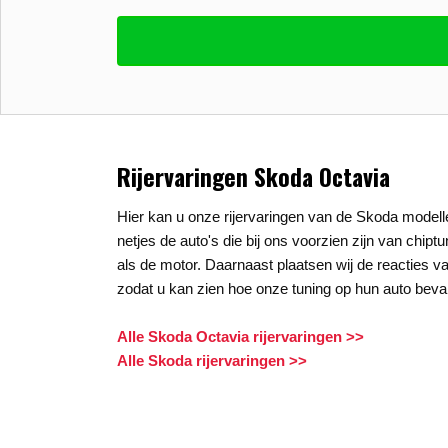
Vul uw email in zodat wij uw vragen kunne
E-mail
*
Stel uw vraag
*
Rijervaringen Skoda Octavia
Hier kan u onze rijervaringen van de Skoda modelle
netjes de auto's die bij ons voorzien zijn van chipt
als de motor. Daarnaast plaatsen wij de reacties va
zodat u kan zien hoe onze tuning op hun auto beval
Alle Skoda Octavia rijervaringen >>
Alle Skoda rijervaringen >>