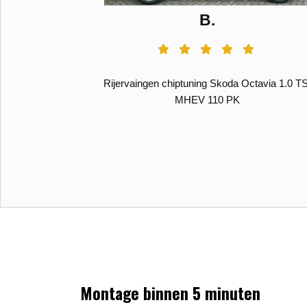
B.
el onderzoek
Rijervaingen chiptuning Skoda Octavia 1.0 TS
ura Tuning in
MHEV 110 PK
tavia 1.2 TSi,
erbox met wat
fopt maar deze
Montage binnen 5 minuten