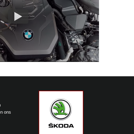
n
en ons