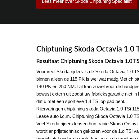
Lees meer over Skoda Chiptuning Specialist
Chiptuning Skoda Octavia 1.0 
Resultaat Chiptuning Skoda Octavia 1.0 
Voor veel Skoda rijders is de Skoda Octavia 1.0 TSi 
binnen alleen de 115 PK is wel wat matig.Met chip
140 PK en 250 NM. Dit kan zowel voor de handgesc
bewust extern uit zodat uw fabrieksgarantie niet in 
dat u met een sportieve 1.4 TSi op pad bent.
Rijervaringen chiptuning skoda Octavia 1.0 TSi 11
Lease auto i.c.m. Chiptuning Skoda Octavia 1.0 T
Veel Skoda rijders leasen hun fraaie Skoda Octavia
wordt er prijstechnisch gekozen voor de 1.o TSi v
bijgeplaatst onder de motorkap en na de montage 