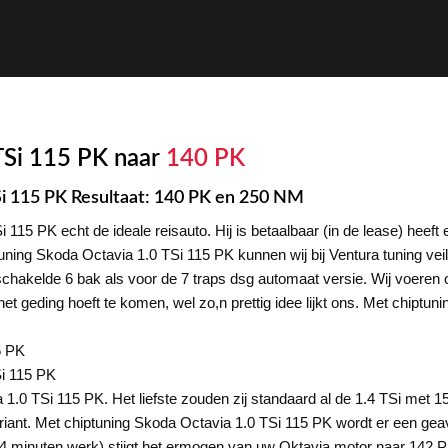
TSi 115 PK naar
140 PK
TSi 115 PK Resultaat: 140 PK en 250 NM
115 PK echt de ideale reisauto. Hij is betaalbaar (in de lease) heeft ee
tuning Skoda Octavia 1.0 TSi 115 PK kunnen wij bij Ventura tuning v
hakelde 6 bak als voor de 7 traps dsg automaat versie. Wij voeren 
het geding hoeft te komen, wel zo,n prettig idee lijkt ons. Met chiptu
5 PK
Si 115 PK
 1.0 TSi 115 PK. Het liefste zouden zij standaard al de 1.4 TSi met 
ariant. Met chiptuning Skoda Octavia 1.0 TSi 115 PK wordt er een g
(4 minuten werk) stijgt het ermogen van uw Oktavia motor naar 142 