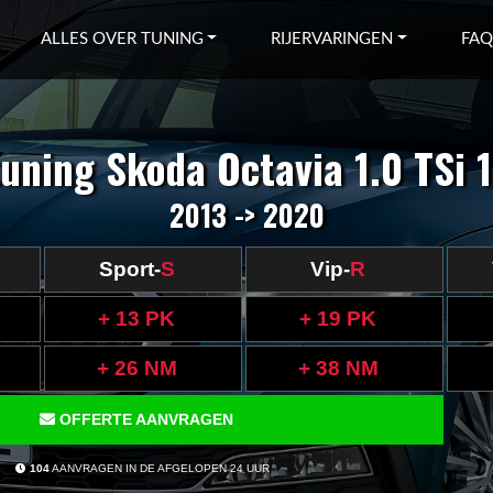
ALLES OVER TUNING
RIJERVARINGEN
FAQ
uning Skoda Octavia 1.0 TSi 
2013 -> 2020
Sport-
S
Vip-
R
+ 13 PK
+ 19 PK
+ 26 NM
+ 38 NM
OFFERTE AANVRAGEN
104
AANVRAGEN IN DE AFGELOPEN 24 UUR