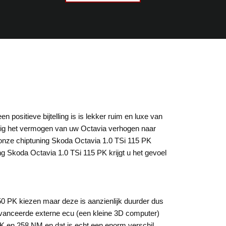
n positieve bijtelling is is lekker ruim en luxe van
eilig het vermogen van uw Octavia verhogen naar
onze chiptuning Skoda Octavia 1.0 TSi 115 PK
ning Skoda Octavia 1.0 TSi 115 PK krijgt u het gevoel
150 PK kiezen maar deze is aanzienlijk duurder dus
eavanceerde externe ecu (een kleine 3D computer)
PK en 258 NM en dat is echt een enorm verschil