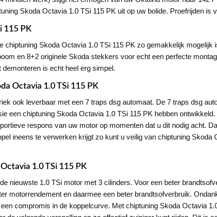
ptuning Skoda Octavia 1.0 TSi 115 PK uit op uw bolide. Proefrijden is vo
i 115 PK
ze chiptuning Skoda Octavia 1.0 TSi 115 PK zo gemakkelijk mogelijk i
oom en 8+2 originele Skoda stekkers voor echt een perfecte montage.
 demonteren is echt heel erg simpel.
oda Octavia 1.0 TSi 115 PK
iek ook leverbaar met een 7 traps dsg automaat. De 7 traps dsg auto
rsie een chiptuning Skoda Octavia 1.0 TSi 115 PK hebben ontwikkeld. D
 sportieve respons van uw motor op momenten dat u dit nodig acht. D
pel ineens te verwerken krijgt zo kunt u veilig van chiptuning Skoda 
 Octavia 1.0 TSi 115 PK
 nieuwste 1.0 TSi motor met 3 cilinders. Voor een beter brandtsofverb
n beter motorrendement en daarmee een beter brandtsofverbruik. Ond
r een compromis in de koppelcurve. Met chiptuning Skoda Octavia 1.0 T