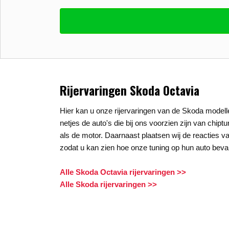
Vul uw email in zodat wij uw vragen kunne
E-mail
*
Stel uw vraag
*
Rijervaringen Skoda Octavia
Hier kan u onze rijervaringen van de Skoda modelle
netjes de auto's die bij ons voorzien zijn van chipt
als de motor. Daarnaast plaatsen wij de reacties va
zodat u kan zien hoe onze tuning op hun auto beval
Alle Skoda Octavia rijervaringen >>
Alle Skoda rijervaringen >>