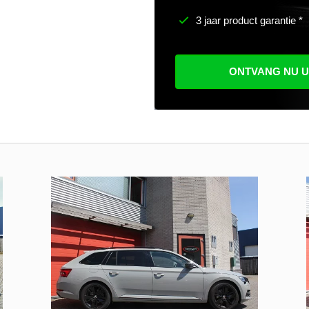
3 jaar product garantie *
ONTVANG NU 