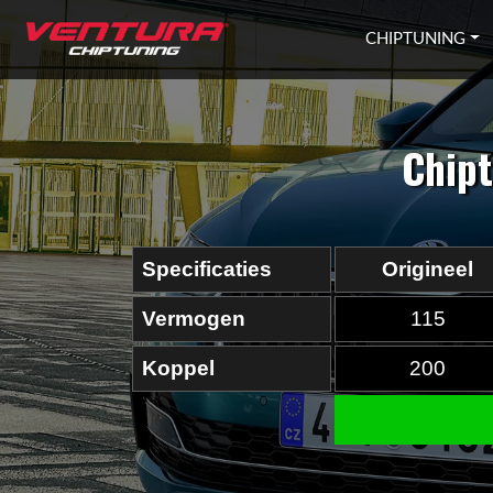
Ga naar inhoud
CHIPTUNING
Chipt
Specificaties
Origineel
Vermogen
115
Koppel
200