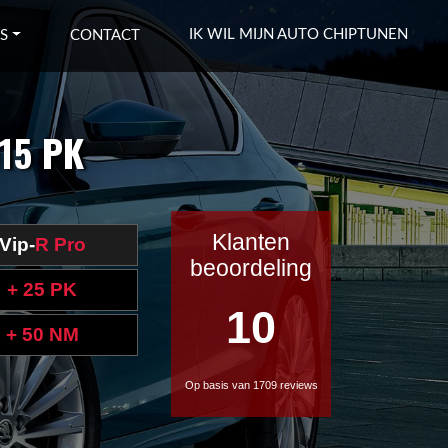
IK WIL MIJN AUTO CHIPTUNEN
S
CONTACT
115 PK
Klanten
Vip-
R Pro
beoordeling
+ 25 PK
10
+ 50 NM
Op basis van 1709 reviews