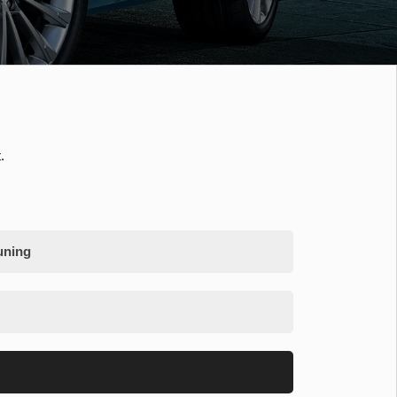
.
uning