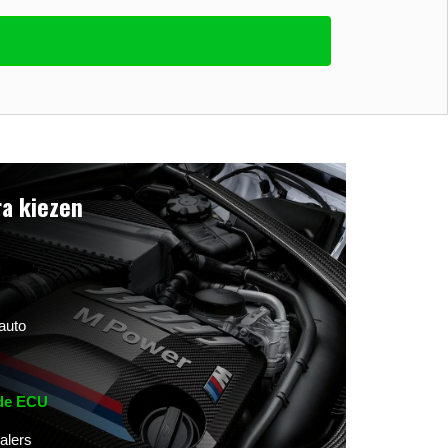
a kiezen
auto
 de ECU
alers