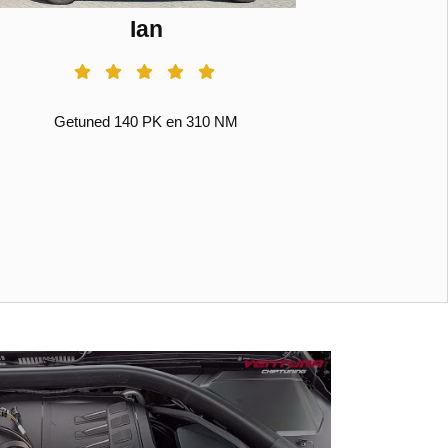
Ian
Getuned 140 PK en 310 NM
Get