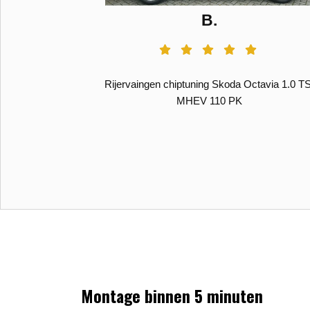
B.
el onderzoek
Rijervaingen chiptuning Skoda Octavia 1.0 TS
ura Tuning in
MHEV 110 PK
tavia 1.2 TSi,
erbox met wat
fopt maar deze
Montage binnen 5 minuten