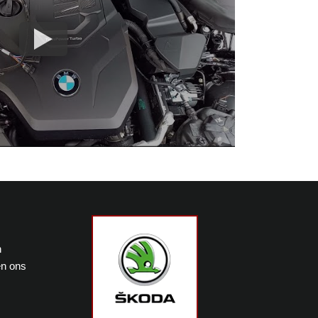
n
en ons