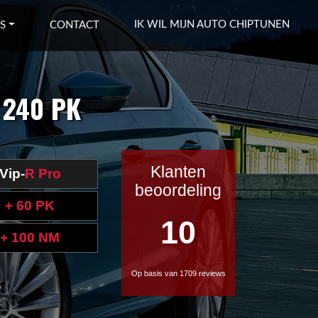
IK WIL MIJN AUTO CHIPTUNEN
S
CONTACT
 240 PK
Klanten
Vip-
R Pro
beoordeling
+ 60 PK
10
+ 100 NM
Op basis van 1709 reviews