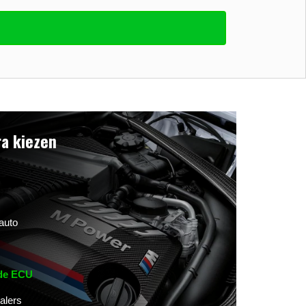
a kiezen
auto
 de ECU
alers