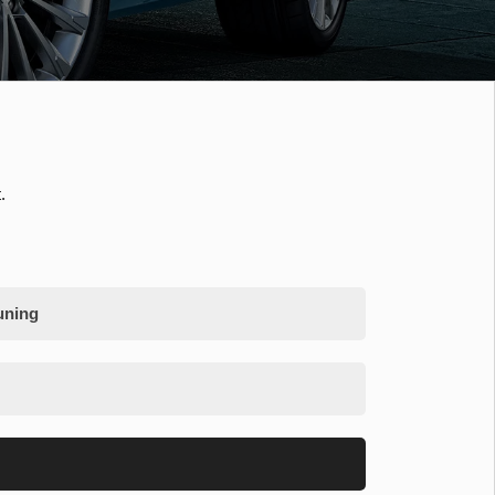
.
uning