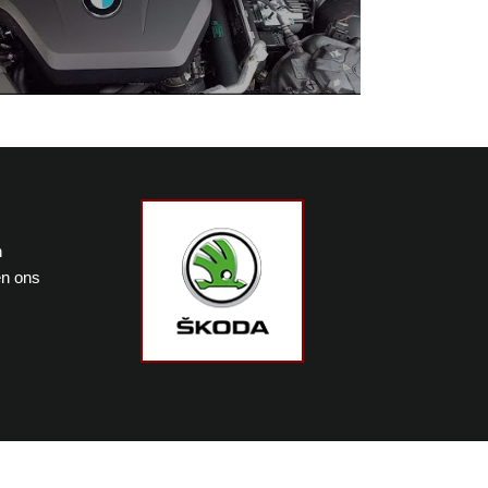
n
en ons