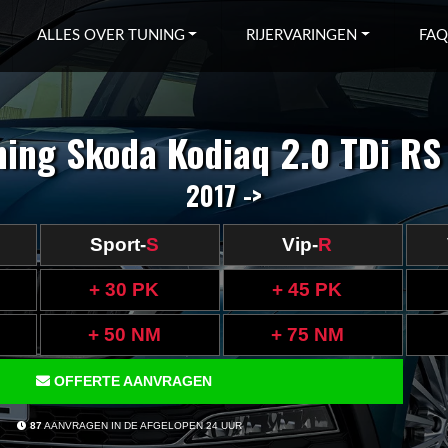
ALLES OVER TUNING
RIJERVARINGEN
FAQ
ning Skoda Kodiaq 2.0 TDi RS
2017 ->
Sport-
S
Vip-
R
+ 30 PK
+ 45 PK
+ 50 NM
+ 75 NM
OFFERTE AANVRAGEN
87
AANVRAGEN IN DE AFGELOPEN 24 UUR