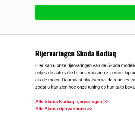
Vul uw email in zodat wij uw vragen kunne
E-mail
*
Stel uw vraag
*
Rijervaringen Skoda Kodiaq
Hier kan u onze rijervaringen van de Skoda modelle
netjes de auto's die bij ons voorzien zijn van chipt
als de motor. Daarnaast plaatsen wij de reacties va
zodat u kan zien hoe onze tuning op hun auto beval
Alle Skoda Kodiaq rijervaringen >>
Alle Skoda rijervaringen >>