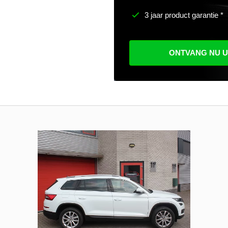
3 jaar product garantie *
ONTVANG NU 