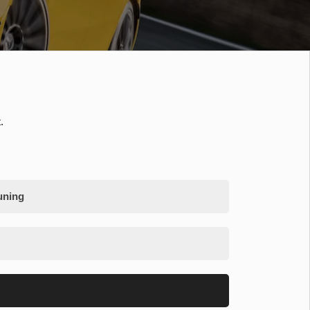
.
uning