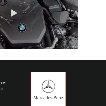
. De
ze