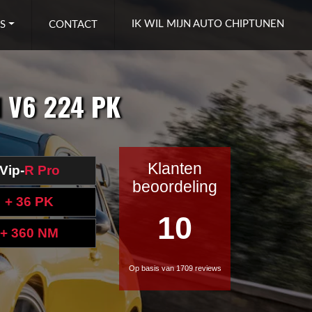
IK WIL MIJN AUTO CHIPTUNEN
S
CONTACT
I V6 224 PK
Klanten
Vip-
R Pro
beoordeling
+ 36 PK
10
+ 360 NM
Op basis van 1709 reviews