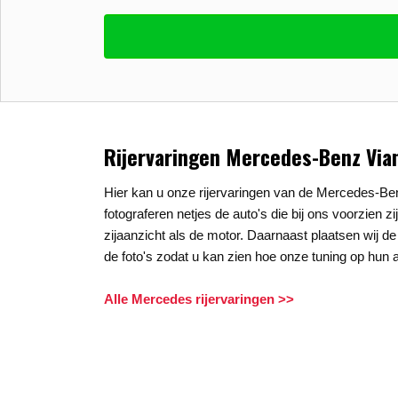
Vul uw email in zodat wij uw vragen kunne
E-mail
*
Stel uw vraag
*
Rijervaringen Mercedes-Benz Via
Hier kan u onze rijervaringen van de Mercedes-Be
fotograferen netjes de auto's die bij ons voorzien z
zijaanzicht als de motor. Daarnaast plaatsen wij de
de foto's zodat u kan zien hoe onze tuning op hun a
Alle Mercedes rijervaringen >>