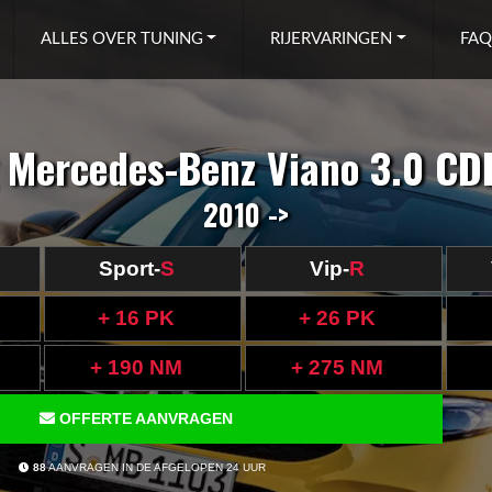
ALLES OVER TUNING
RIJERVARINGEN
FAQ
 Mercedes-Benz Viano 3.0 CD
2010 ->
Sport-
S
Vip-
R
+ 16 PK
+ 26 PK
+ 190 NM
+ 275 NM
OFFERTE AANVRAGEN
88
AANVRAGEN IN DE AFGELOPEN 24 UUR