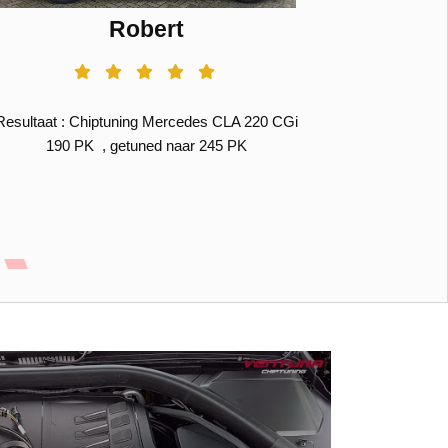
Robert
Resultaat : Chiptuning Mercedes CLA 220 CGi
Resultaat :
190 PK , getuned naar 245 PK
190 