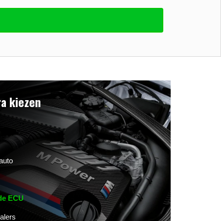
a kiezen
auto
 de ECU
alers