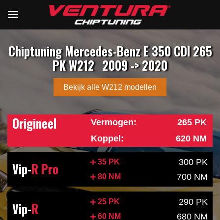
Chiptuning Mercedes-Benz E 350 CDI 265
PK W212
2009 -> 2020
Bekijk alle W212 modellen
Origineel
Vermogen:
265 PK
Koppel:
620 NM
300 PK
35 PK
Vip-
R Pro
700 NM
80 NM
290 PK
25 PK
Vip-
R
680 NM
60 NM