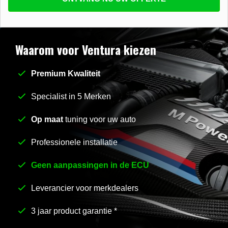
beantwoorden
E-mail
*
Waarom voor Ventura kiezen
Premium Kwaliteit
Stel uw vraag
*
Specialist in 5 Merken
Op maat
tuning voor uw auto
Professionele installatie
Geen aanpassingen in de ECU
Leverancier voor merkdealers
3 jaar product garantie *