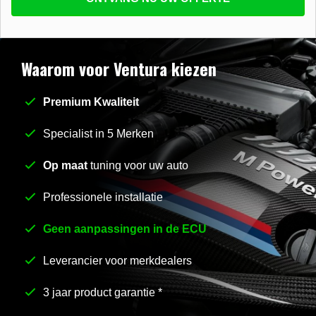
beantwoorden
E-mail
*
Waarom voor Ventura kiezen
Premium Kwaliteit
Stel uw vraag
*
Specialist in 5 Merken
Op maat
tuning voor uw auto
Professionele installatie
Geen aanpassingen in de ECU
Leverancier voor merkdealers
3 jaar product garantie *