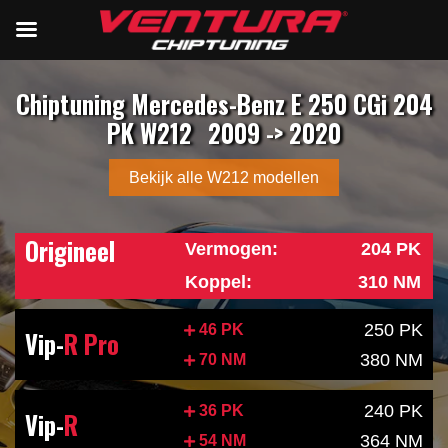
Chiptuning Mercedes-Benz E 250 CGi 204
PK W212
2009 -> 2020
Bekijk alle W212 modellen
Origineel
Vermogen:
204 PK
Koppel:
310 NM
250 PK
46 PK
Vip-
R Pro
380 NM
70 NM
240 PK
36 PK
Vip-
R
364 NM
54 NM