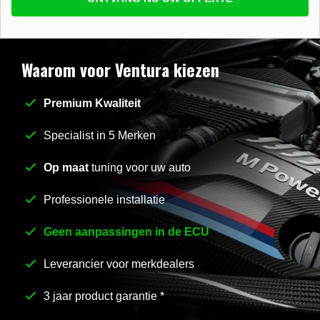
beantwoorden
E-mail
*
Waarom voor Ventura kiezen
Premium Kwaliteit
Stel uw vraag
*
Specialist in 5 Merken
Op maat
tuning voor uw auto
Professionele installatie
Geen aanpassingen in de ECU
Leverancier voor merkdealers
3 jaar product garantie *