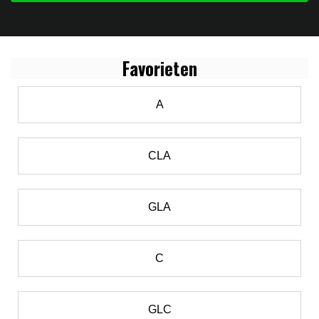
Favo
rieten
A
CLA
GLA
C
GLC