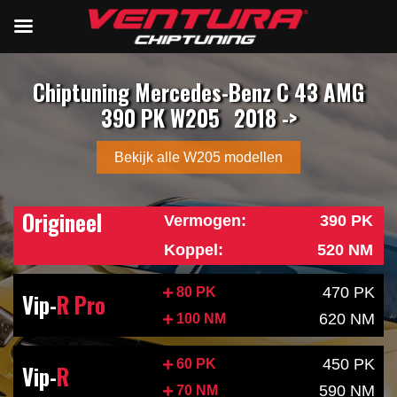
Chiptuning Mercedes-Benz C 43 AMG
390 PK W205
2018 ->
Bekijk alle W205 modellen
Origineel
Vermogen:
390 PK
Koppel:
520 NM
470 PK
80 PK
Vip-
R Pro
620 NM
100 NM
450 PK
60 PK
Vip-
R
590 NM
70 NM