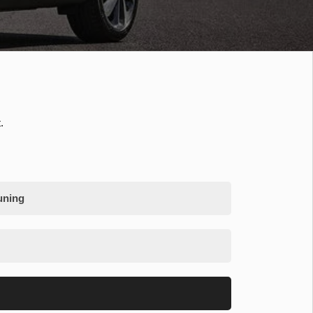
.
uning