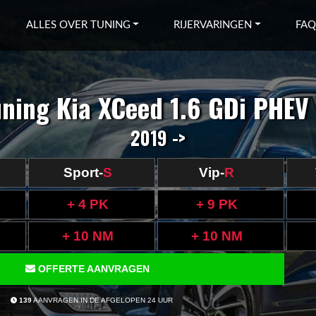
ALLES OVER TUNING
RIJERVARINGEN
FAQ
ning Kia XCeed 1.6 GDi PHEV
2019 ->
Sport-
S
Vip-
R
+ 4 PK
+ 9 PK
+ 10 NM
+ 10 NM
OFFERTE AANVRAGEN
139
AANVRAGEN IN DE AFGELOPEN 24 UUR