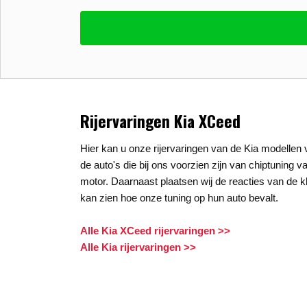
Vul uw email in zodat wij uw vragen kunne
E-mail
*
Stel uw vraag
*
Rijervaringen Kia XCeed
Hier kan u onze rijervaringen van de Kia modellen v
de auto's die bij ons voorzien zijn van chiptuning v
motor. Daarnaast plaatsen wij de reacties van de kl
kan zien hoe onze tuning op hun auto bevalt.
Alle Kia XCeed rijervaringen >>
Alle Kia rijervaringen >>