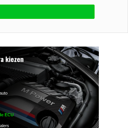
a kiezen
auto
 de ECU
alers