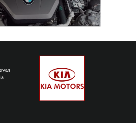
iervan
ia