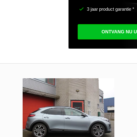
3 jaar product garantie *
ONTVANG NU 