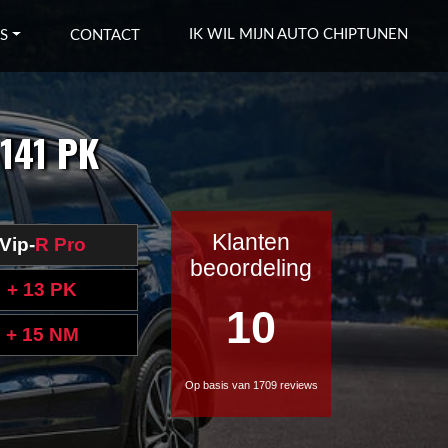
IK WIL MIJN AUTO CHIPTUNEN
S
CONTACT
 141 PK
Klanten
Vip-
R Pro
beoordeling
+ 13 PK
10
+ 15 NM
Op basis van 1709 reviews