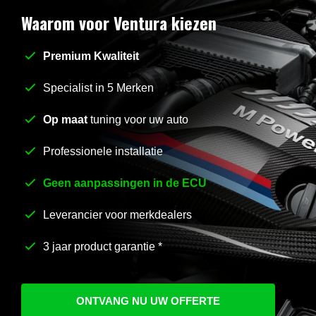
Waarom voor Ventura kiezen
Premium Kwaliteit
Stel uw vraag
*
Specialist in 5 Merken
Op maat
tuning voor uw auto
Professionele installatie
Geen aanpassingen in de ECU
Leverancier voor merkdealers
3 jaar product garantie *
ONTVANG NU UW OFFERTE