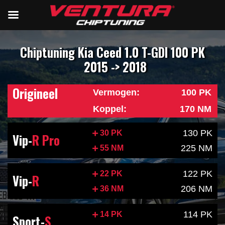
Chiptuning Kia Ceed 1.0 T-GDI 100 PK
2015 -> 2018
Origineel
Vermogen:
100 PK
Koppel:
170 NM
130 PK
30 PK
Vip-
R Pro
225 NM
55 NM
122 PK
22 PK
Vip-
R
206 NM
36 NM
114 PK
14 PK
Sport-
S