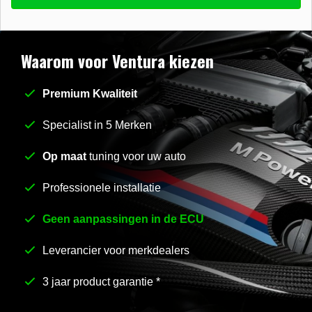
beantwoorden
E-mail
*
Waarom voor Ventura kiezen
Premium Kwaliteit
Stel uw vraag
*
Specialist in 5 Merken
Op maat
tuning voor uw auto
Professionele installatie
Geen aanpassingen in de ECU
Leverancier voor merkdealers
3 jaar product garantie *