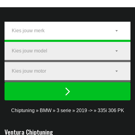
Kies jouw merk
Kies jouw model
Kies jouw motor
Chiptuning
»
BMW
»
3 serie
»
2019 ->
»
335i 306 PK
Ventura Chiptuning