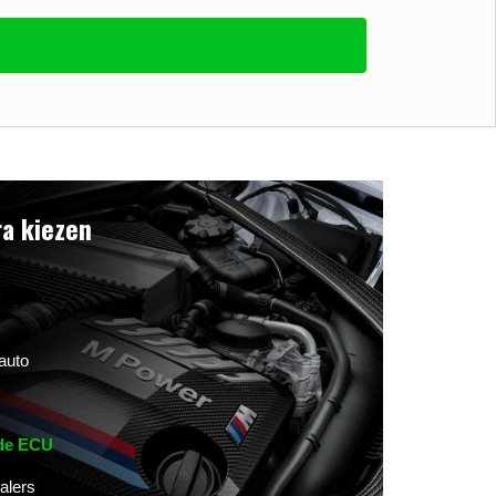
a kiezen
auto
 de ECU
alers