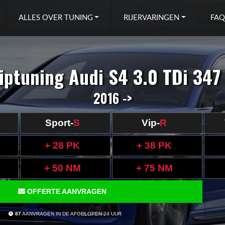
ALLES OVER TUNING
RIJERVARINGEN
FAQ
iptuning Audi S4 3.0 TDi 347
2016 ->
Sport-
S
Vip-
R
+ 28 PK
+ 38 PK
+ 50 NM
+ 75 NM
OFFERTE AANVRAGEN
87
AANVRAGEN IN DE AFGELOPEN 24 UUR