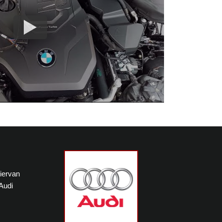
hiervan
Audi