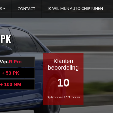
IK WIL MIJN AUTO CHIPTUNEN
S
CONTACT
 PK
Klanten
Vip-
R Pro
beoordeling
+ 53 PK
10
+ 100 NM
Op basis van 1709 reviews