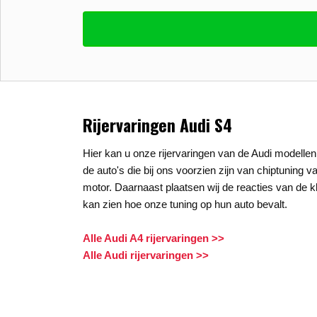
Vul uw email in zodat wij uw vragen kunne
E-mail
*
Stel uw vraag
*
Rijervaringen Audi S4
Hier kan u onze rijervaringen van de Audi modellen 
de auto's die bij ons voorzien zijn van chiptuning v
motor. Daarnaast plaatsen wij de reacties van de kl
kan zien hoe onze tuning op hun auto bevalt.
Alle Audi A4 rijervaringen >>
Alle Audi rijervaringen >>