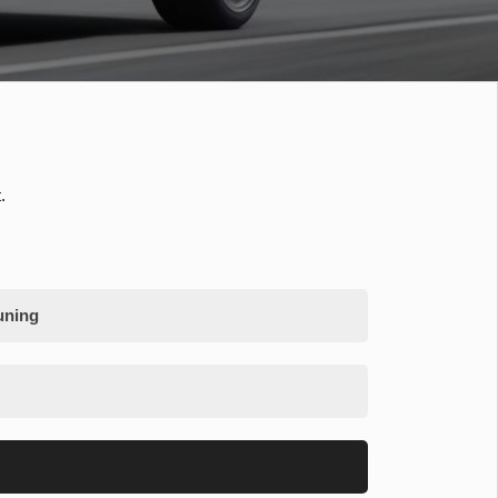
.
uning