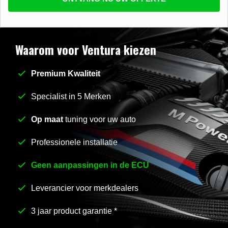
beantwoorden
E-mail
*
Waarom voor Ventura kiezen
Premium Kwaliteit
Stel uw vraag
*
Specialist in 5 Merken
Op maat
tuning voor uw auto
Professionele installatie
Geen aanpassingen in de ECU
Leverancier voor merkdealers
3 jaar product garantie *