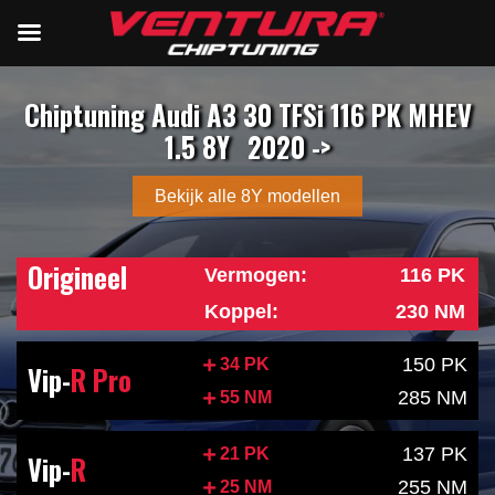
Chiptuning Audi A3 30 TFSi 116 PK MHEV
1.5 8Y
2020 ->
Bekijk alle 8Y modellen
Origineel
Vermogen:
116 PK
Koppel:
230 NM
150 PK
34 PK
Vip-
R Pro
285 NM
55 NM
137 PK
21 PK
Vip-
R
255 NM
25 NM