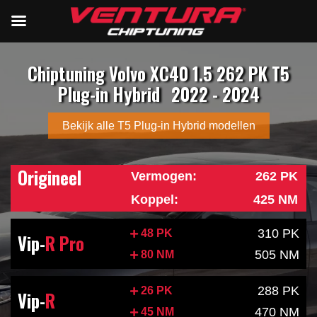
Chiptuning Volvo XC40 1.5 262 PK T5
Plug-in Hybrid
2022 - 2024
Bekijk alle T5 Plug-in Hybrid modellen
Origineel
Vermogen:
262 PK
Koppel:
425 NM
310 PK
48 PK
Vip-
R Pro
505 NM
80 NM
288 PK
26 PK
Vip-
R
470 NM
45 NM