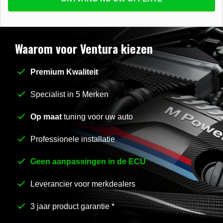
beantwoorden
E-mail
*
Waarom voor Ventura kiezen
Premium Kwaliteit
Stel uw vraag
*
Specialist in 5 Merken
Op maat
tuning voor uw auto
Professionele installatie
Geen aanpassingen in de ECU
Leverancier voor merkdealers
3 jaar product garantie *