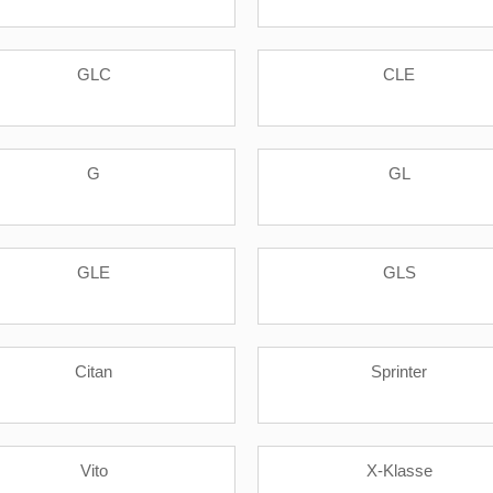
GLC
CLE
G
GL
GLE
GLS
Citan
Sprinter
Vito
X-Klasse