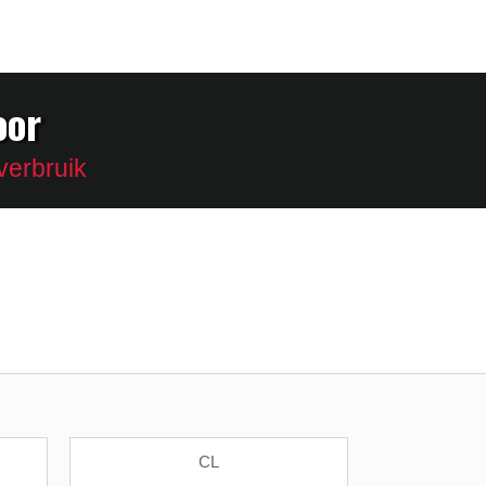
oor
verbruik
CL