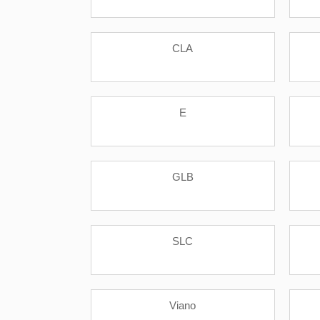
CLA
E
GLB
SLC
Viano