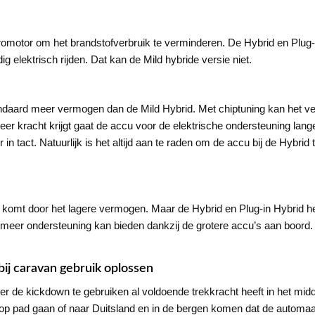
romotor om het brandstofverbruik te verminderen. De Hybrid en Plug
 elektrisch rijden. Dat kan de Mild hybride versie niet.
ndaard meer vermogen dan de Mild Hybrid. Met chiptuning kan het v
kracht krijgt gaat de accu voor de elektrische ondersteuning langer
er in tact. Natuurlijk is het altijd aan te raden om de accu bij de Hybrid
it komt door het lagere vermogen. Maar de Hybrid en Plug-in Hybrid h
meer ondersteuning kan bieden dankzij de grotere accu’s aan boord. U
bij caravan gebruik oplossen
 de kickdown te gebruiken al voldoende trekkracht heeft in het midde
op pad gaan of naar Duitsland en in de bergen komen dat de automaat 