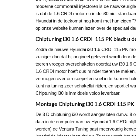
moderne commonrail injectoren is de nauwkeurighei
is dat de 1.6 CRDI motor nu in de i30 niet standaard
Hyundai in de toekomst nog komt met hun eigen ”7 s
op onze website kunnen lezen over de speciaal daa
Chiptuning i30 1.6 CRDI 115 PK biedt u de
Zodra de nieuwe Hyundai i30 1.6 CRDI 115 PK moto
zuiniger dan dat hij origineel geleverd wordt door
toeren vroeger overschakelen doordat uw i30 1.6 CR
1.6 CRDI motor hoeft dus minder toeren te maken, w
vermogen over om soepel en snel in te kunnen halen
kunt na tuning zeer schakellui rijden, en sportief
Chiptuning i30 is inmiddels volop leverbaar.
Montage Chiptuning i30 1.6 CRDI 115 PK
De 3 D chiptuning i30 wordt aangesloten d.m.v. 8 
data in de computer van uw Hyundai 1.6 CRDi blijft
worden) de Ventura Tuning past meervoudig kenvel