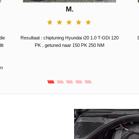
M.
die
Resultaat : chiptuning Hyundai i20 1.0 T-GDi 120
it
PK , getuned naar 150 PK 250 NM
en