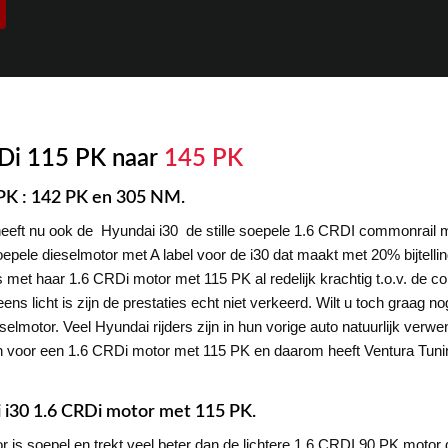
RDi 115 PK naar
145 PK
 PK : 142 PK en 305 NM.
heeft nu ook de Hyundai i30 de stille soepele 1.6 CRDI commonrail
epele dieselmotor met A label voor de i30 dat maakt met 20% bijtelli
 is met haar 1.6 CRDi motor met 115 PK al redelijk krachtig t.o.v. de
ns licht is zijn de prestaties echt niet verkeerd. Wilt u toch graag no
ieselmotor. Veel Hyundai rijders zijn in hun vorige auto natuurlijk ve
en voor een 1.6 CRDi motor met 115 PK en daarom heeft Ventura Tuni
 i30 1.6 CRDi motor met 115 PK.
s soepel en trekt veel beter dan de lichtere 1.6 CRDI 90 PK motor d