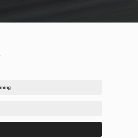
.
uning