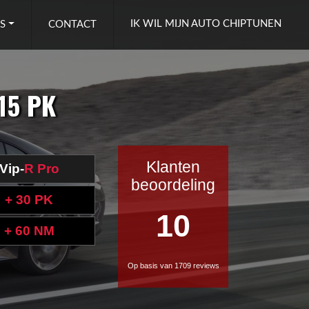
IK WIL MIJN AUTO CHIPTUNEN
S
CONTACT
115 PK
Klanten
Vip-
R Pro
beoordeling
+ 30 PK
10
+ 60 NM
Op basis van 1709 reviews