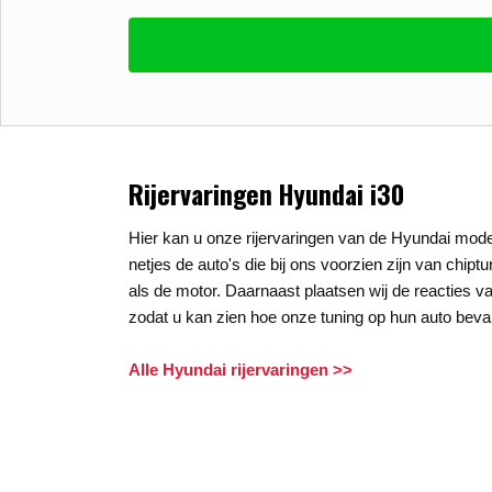
Vul uw email in zodat wij uw vragen kunne
E-mail
*
Stel uw vraag
*
Rijervaringen Hyundai i30
Hier kan u onze rijervaringen van de Hyundai model
netjes de auto's die bij ons voorzien zijn van chipt
als de motor. Daarnaast plaatsen wij de reacties va
zodat u kan zien hoe onze tuning op hun auto beval
Alle Hyundai rijervaringen >>