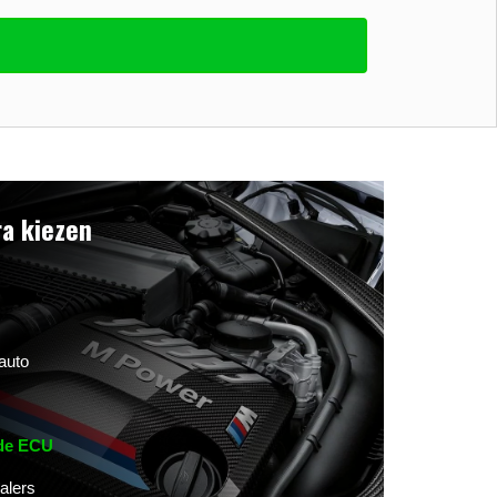
a kiezen
auto
 de ECU
alers