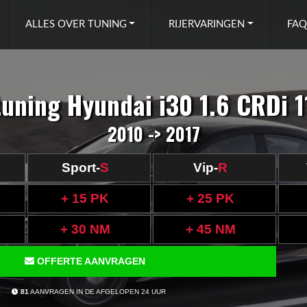
ALLES OVER TUNING
RIJERVARINGEN
FAQ
uning Hyundai i30 1.6 CRDi 
2010 -> 2017
Sport-
S
Vip-
R
+ 15 PK
+ 25 PK
+ 30 NM
+ 45 NM
OFFERTE AANVRAGEN
81
AANVRAGEN IN DE AFGELOPEN 24 UUR