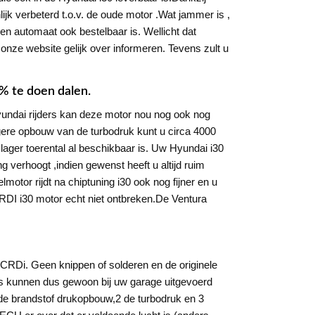
jk verbeterd t.o.v. de oude motor .Wat jammer is ,
 een automaat ook bestelbaar is. Wellicht dat
onze website gelijk over informeren. Tevens zult u
 % te doen dalen.
yundai rijders kan deze motor nou nog ook nog
oegere opbouw van de turbodruk kunt u circa 4000
lager toerental al beschikbaar is. Uw Hyundai i30
 verhoogt ,indien gewenst heeft u altijd ruim
otor rijdt na chiptuning i30 ook nog fijner en u
 CRDI i30 motor echt niet ontbreken.De Ventura
 CRDi. Geen knippen of solderen en de originele
tes kunnen dus gewoon bij uw garage uitgevoerd
de brandstof drukopbouw,2 de turbodruk en 3