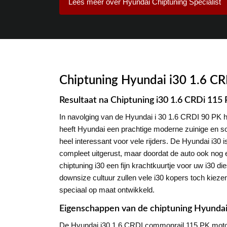
Lees meer over Hyundai Chiptuning Specialist
Chiptuning Hyundai i30 1.6 C
Resultaat na Chiptuning i30 1.6 CRDi 115
In navolging van de Hyundai i 30 1.6 CRDI 90 PK 
heeft Hyundai een prachtige moderne zuinige en so
heel interessant voor vele rijders. De Hyundai i30
compleet uitgerust, maar doordat de auto ook nog ee
chiptuning i30 een fijn krachtkuurtje voor uw i30 d
downsize cultuur zullen vele i30 kopers toch kiez
speciaal op maat ontwikkeld.
Eigenschappen van de chiptuning Hyundai
De Hyundai i30 1.6 CRDI commonrail 115 PK motor i