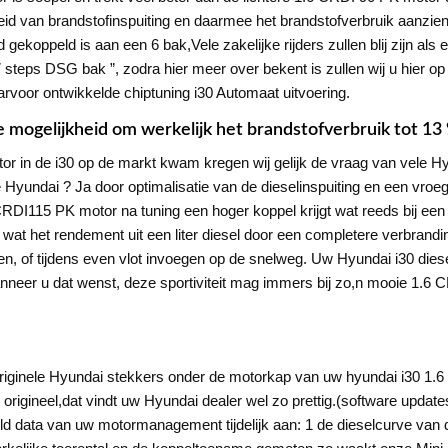
d van brandstofinspuiting en daarmee het brandstofverbruik aanzienli
 gekoppeld is aan een 6 bak,Vele zakelijke rijders zullen blij zijn als
teps DSG bak ”, zodra hier meer over bekent is zullen wij u hier op 
rvoor ontwikkelde chiptuning i30 Automaat uitvoering.
 mogelijkheid om werkelijk het brandstofverbruik tot 13
r in de i30 op de markt kwam kregen wij gelijk de vraag van vele H
 de Hyundai ? Ja door optimalisatie van de dieselinspuiting en een vr
DI115 PK motor na tuning een hoger koppel krijgt wat reeds bij een 
at het rendement uit een liter diesel door een completere verbranding
, of tijdens even vlot invoegen op de snelweg. Uw Hyundai i30 dieselm
 wanneer u dat wenst, deze sportiviteit mag immers bij zo,n mooie 1.6
originele Hyundai stekkers onder de motorkap van uw hyundai i30 1.6
 origineel,dat vindt uw Hyundai dealer wel zo prettig.(software upda
d data van uw motormanagement tijdelijk aan: 1 de dieselcurve van 