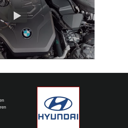
den
oren