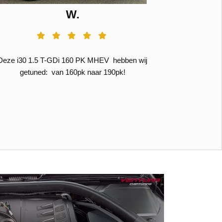
W.
Deze i30 1.5 T-GDi 160 PK MHEV hebben wij
Ik had de 
getuned: van 160pk naar 190pk!
Prachtige aut
miste toch we
iemand bij va
tuning. Heel