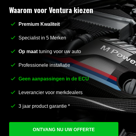
Waarom voor Ventura kiezen
Premium Kwaliteit
Stel uw vraag
*
Specialist in 5 Merken
Op maat
tuning voor uw auto
Professionele installatie
Geen aanpassingen in de ECU
Leverancier voor merkdealers
3 jaar product garantie *
ONTVANG NU UW OFFERTE