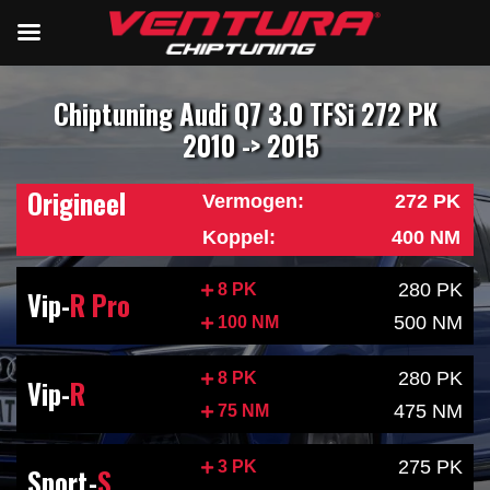
Chiptuning Audi Q7 3.0 TFSi 272 PK
2010 -> 2015
Origineel
Vermogen:
272 PK
Koppel:
400 NM
280 PK
8 PK
Vip-
R Pro
500 NM
100 NM
280 PK
8 PK
Vip-
R
475 NM
75 NM
275 PK
3 PK
Sport-
S