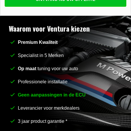
beantwoorden
E-mail
*
Waarom voor Ventura kiezen
Premium Kwaliteit
Stel uw vraag
*
Specialist in 5 Merken
Op maat
tuning voor uw auto
Professionele installatie
Geen aanpassingen in de ECU
Leverancier voor merkdealers
3 jaar product garantie *