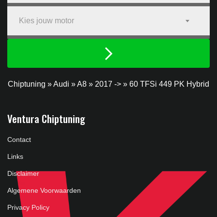
Kies jouw motor
Chiptuning
»
Audi
»
A8
»
2017 ->
»
60 TFSi 449 PK Hybrid
Ventura Chiptuning
Contact
Links
Disclaimer
Algemene Voorwaarden
Privacy Policy