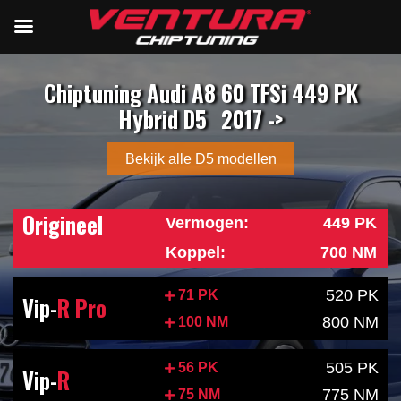
Chiptuning Audi A8 60 TFSi 449 PK
Hybrid D5
2017 ->
Bekijk alle D5 modellen
Origineel
Vermogen:
449 PK
Koppel:
700 NM
520 PK
71 PK
Vip-
R Pro
800 NM
100 NM
505 PK
56 PK
Vip-
R
775 NM
75 NM