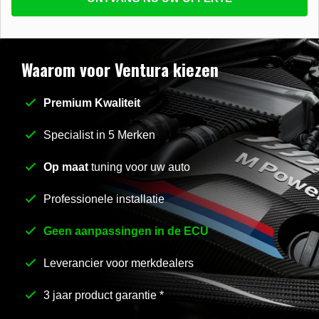
beantwoorden
E-mail
*
Waarom voor Ventura kiezen
Premium Kwaliteit
Stel uw vraag
*
Specialist in 5 Merken
Op maat
tuning voor uw auto
Professionele installatie
Geen aanpassingen in de ECU
Leverancier voor merkdealers
3 jaar product garantie *