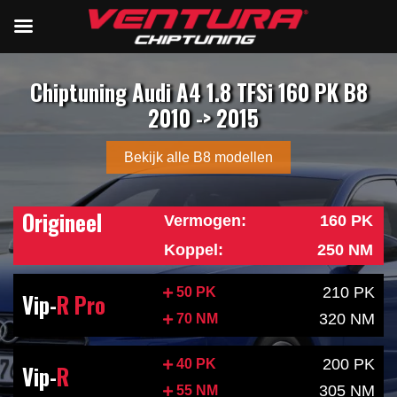
Chiptuning Audi A4 1.8 TFSi 160 PK B8
2010 -> 2015
Bekijk alle B8 modellen
Origineel
Vermogen:
160 PK
Koppel:
250 NM
210 PK
50 PK
Vip-
R Pro
320 NM
70 NM
200 PK
40 PK
Vip-
R
305 NM
55 NM