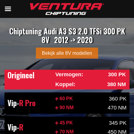
Chiptuning Audi A3 S3 2.0 TFSi 300 PK
8V
2012 -> 2020
Bekijk alle 8V modellen
Origineel
Vermogen:
300 PK
Koppel:
380 NM
360 PK
60 PK
Vip-
R Pro
470 NM
90 NM
345 PK
45 PK
Vip-
R
450 NM
70 NM