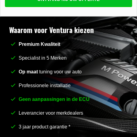
beantwoorden
E-mail
*
Waarom voor Ventura kiezen
Premium Kwaliteit
Stel uw vraag
*
Specialist in 5 Merken
Op maat
tuning voor uw auto
Professionele installatie
Geen aanpassingen in de ECU
Leverancier voor merkdealers
3 jaar product garantie *