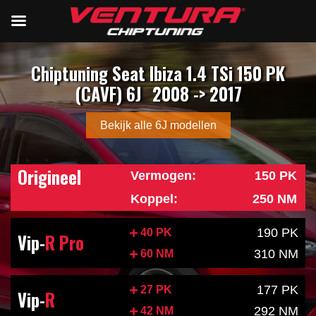
Chiptuning Seat Ibiza 1.4 TSi 150 PK
(CAVF) 6J
2008 -> 2017
Bekijk alle 6J modellen
Origineel
Vermogen:
150 PK
Koppel:
250 NM
190 PK
40 PK
Vip-
R Pro
310 NM
60 NM
177 PK
27 PK
Vip-
R
292 NM
42 NM