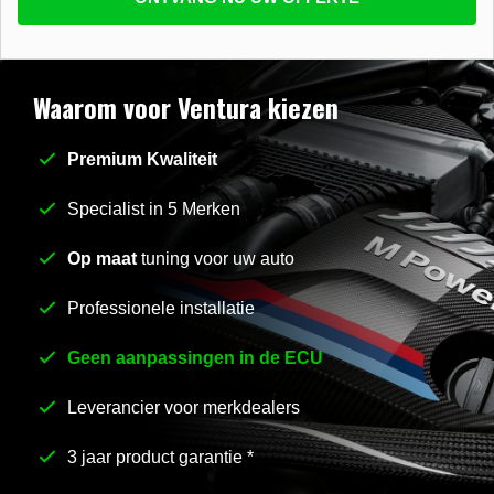
beantwoorden
E-mail
*
Waarom voor Ventura kiezen
Premium Kwaliteit
Stel uw vraag
*
Specialist in 5 Merken
Op maat
tuning voor uw auto
Professionele installatie
Geen aanpassingen in de ECU
Leverancier voor merkdealers
3 jaar product garantie *