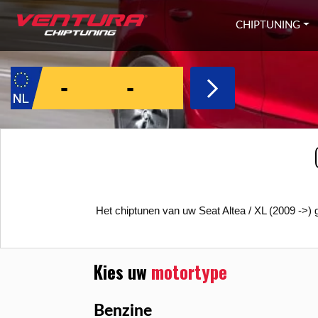
Ga naar inhoud
CHIPTUNING
Het chiptunen van uw Seat Altea / XL (2009 ->) 
Kies uw
motortype
Benzine