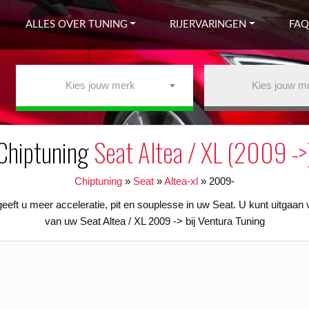
ALLES OVER TUNING
RIJERVARINGEN
FAQ
Kies jouw merk
Kies jouw m
Chiptuning
Seat Altea / XL (2009 ->
Chiptuning
»
Seat
»
Altea-xl
»
2009-
geeft u meer acceleratie, pit en souplesse in uw Seat. U kunt uitgaan
van uw Seat Altea / XL 2009 -> bij Ventura Tuning