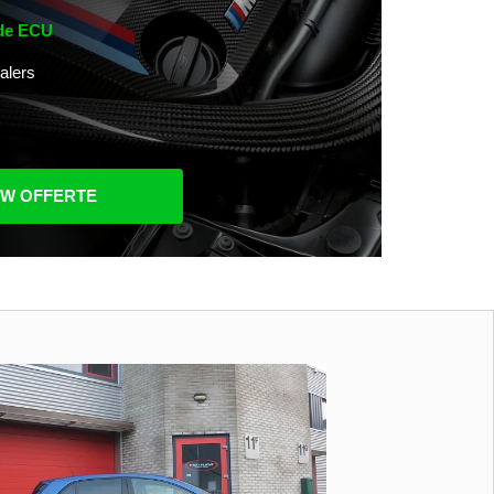
 de ECU
alers
UW OFFERTE