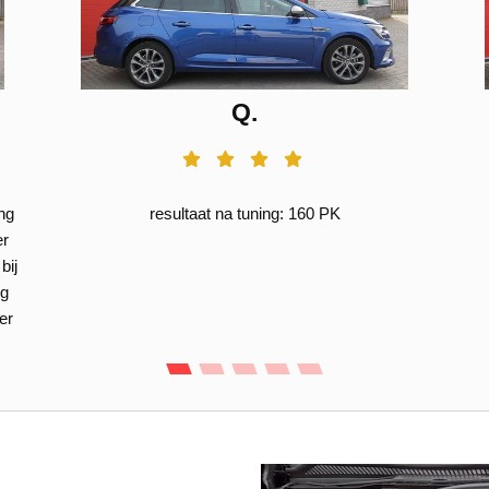
Q.
ing
resultaat na tuning: 160 PK
er
bij
ng
er