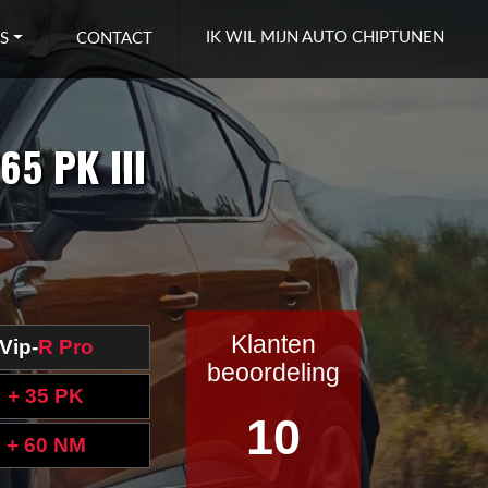
IK WIL MIJN AUTO CHIPTUNEN
S
CONTACT
65 PK III
Klanten
Vip-
R Pro
beoordeling
+ 35 PK
10
+ 60 NM