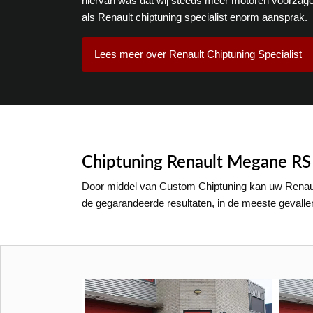
hiervan was dat wij steeds meer motoren voorzage
als Renault chiptuning specialist enorm aansprak.
Lees meer over Renault Chiptuning Specialist
Chiptuning Renault Megane RS 
Door middel van Custom Chiptuning kan uw Renaul
de gegarandeerde resultaten, in de meeste gevall