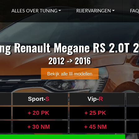
ALLES OVER TUNING
RIJERVARINGEN
FAQ
ng Renault Megane RS 2.0T 2
2012 -> 2016
Bekijk alle III modellen
Sport-
S
Vip-
R
+ 20 PK
+ 25 PK
+ 30 NM
+ 45 NM