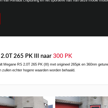
n van Renault chiptuning en het sportieve hart van deze mooie moto
2.0T 265 PK III naar
300 PK
t Megane RS 2.0T 265 PK (III) met origineel 265pk en 360nm getune
en zullen echter hogere waarden worden behaald.