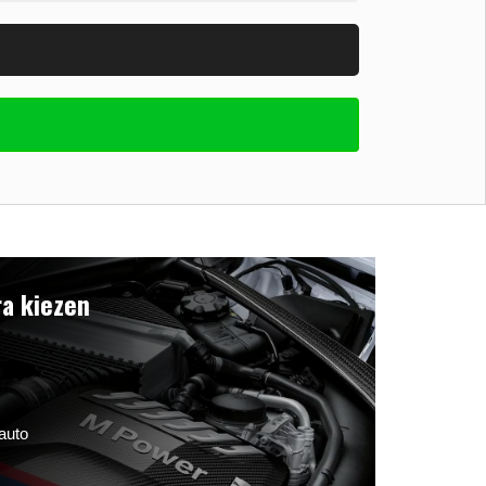
a kiezen
auto