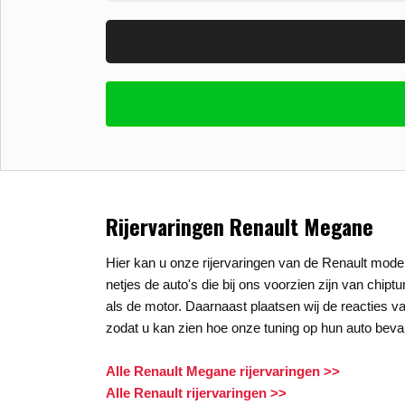
Vul uw email in zodat wij uw vragen kunne
E-mail
*
Stel uw vraag
*
Rijervaringen Renault Megane
Hier kan u onze rijervaringen van de Renault model
netjes de auto's die bij ons voorzien zijn van chipt
als de motor. Daarnaast plaatsen wij de reacties va
zodat u kan zien hoe onze tuning op hun auto beval
Alle Renault Megane rijervaringen >>
Alle Renault rijervaringen >>