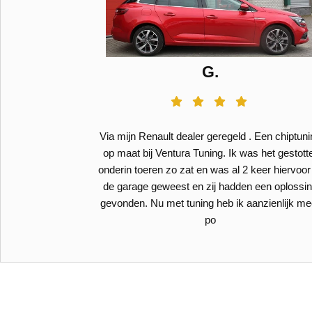
rbekoop
G.
e 1.2 Tce 100
Via mijn Renault dealer geregeld . Een chiptun
t ik toch voor
op maat bij Ventura Tuning. Ik was het gestott
emand bij ABD
onderin toeren zo zat en was al 2 keer hiervoor 
ntura Tuning.
de garage geweest en zij hadden een oplossi
en ik ben zeer
gevonden. Nu met tuning heb ik aanzienlijk me
po